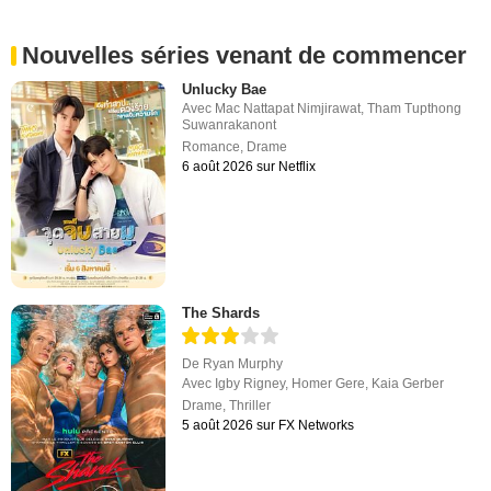
Nouvelles séries venant de commencer
Unlucky Bae
Avec
Mac Nattapat Nimjirawat
,
Tham Tupthong
Suwanrakanont
Romance
,
Drame
6 août 2026 sur Netflix
The Shards
De
Ryan Murphy
Avec
Igby Rigney
,
Homer Gere
,
Kaia Gerber
Drame
,
Thriller
5 août 2026 sur FX Networks