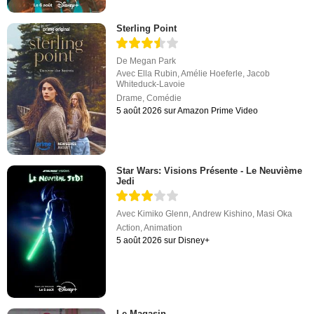
Sterling Point
De
Megan Park
Avec
Ella Rubin
,
Amélie Hoeferle
,
Jacob
Whiteduck-Lavoie
Drame
,
Comédie
5 août 2026 sur Amazon Prime Video
Star Wars: Visions Présente - Le Neuvième
Jedi
Avec
Kimiko Glenn
,
Andrew Kishino
,
Masi Oka
Action
,
Animation
5 août 2026 sur Disney+
Le Magasin