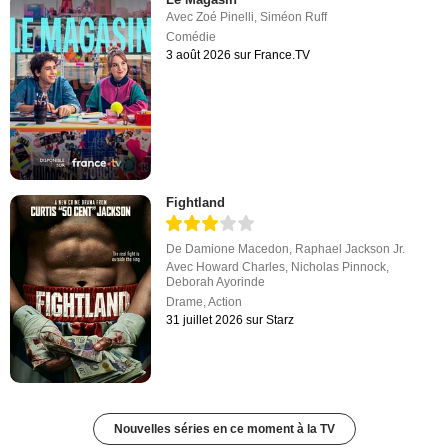
Avec
Zoé Pinelli
,
Siméon Ruff
Comédie
3 août 2026 sur France.TV
Fightland
De
Damione Macedon
,
Raphael Jackson Jr.
Avec
Howard Charles
,
Nicholas Pinnock
,
Deborah Ayorinde
Drame
,
Action
31 juillet 2026 sur Starz
Nouvelles séries en ce moment à la TV