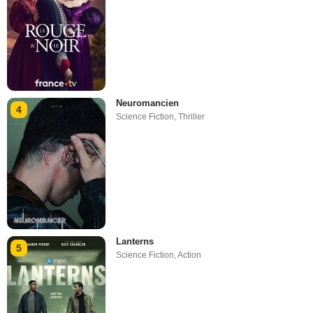
Neuromancien
4
Science Fiction
,
Thriller
Lanterns
5
Science Fiction
,
Action