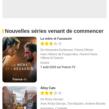
Nouvelles séries venant de commencer
La mère et l'assassin
De
Alexandra Echkenazi
,
Franck Ollivier
Avec
Hélène de Fougerolles
,
Florent Peyre
,
Vittoria Di Savoia
Drame
7 août 2026 sur France.TV
Alley Cats
De
Ricky Gervais
Avec
Ricky Gervais
,
Tom Basden
,
Andrew Brooke
Animation
,
Comédie