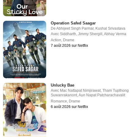
Operation Safed Saagar
De
Abhijeet Singh Parmar
,
Kushal Srivastava
Avec
Siddharth
,
Jimmy Shergill
,
Abhay Verma
Action
,
Drame
7 août 2026 sur Netflix
Unlucky Bae
Avec
Mac Nattapat Nimjirawat
,
Tham Tupthong
Suwanrakanont
,
Aun Napat Patcharachavalit
Romance
,
Drame
6 août 2026 sur Netflix