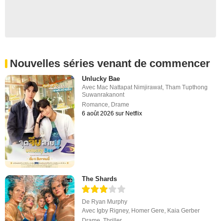
Nouvelles séries venant de commencer
Unlucky Bae
Avec
Mac Nattapat Nimjirawat
,
Tham Tupthong
Suwanrakanont
Romance
,
Drame
6 août 2026 sur Netflix
The Shards
De
Ryan Murphy
Avec
Igby Rigney
,
Homer Gere
,
Kaia Gerber
Drame
,
Thriller