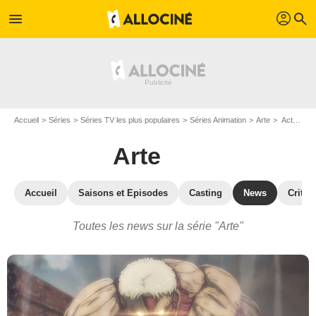
profil
menu
search
Accueil
Séries
Séries TV les plus populaires
Séries Animation
Arte
Actualité de la série Arte
Arte
Accueil
Saisons et Episodes
Casting
News
Critiq
Toutes les news sur la série "Arte"