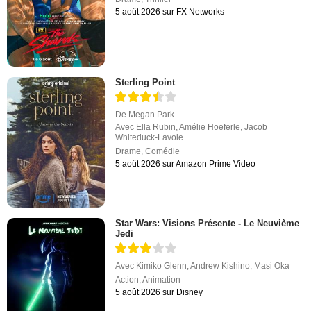
5 août 2026 sur FX Networks
Sterling Point
De
Megan Park
Avec
Ella Rubin
,
Amélie Hoeferle
,
Jacob
Whiteduck-Lavoie
Drame
,
Comédie
5 août 2026 sur Amazon Prime Video
Star Wars: Visions Présente - Le Neuvième
Jedi
Avec
Kimiko Glenn
,
Andrew Kishino
,
Masi Oka
Action
,
Animation
5 août 2026 sur Disney+