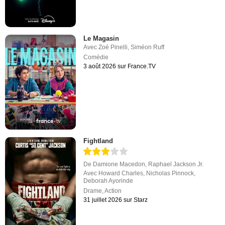
Le Magasin
Avec
Zoé Pinelli
,
Siméon Ruff
Comédie
3 août 2026 sur France.TV
Fightland
De
Damione Macedon
,
Raphael Jackson Jr.
Avec
Howard Charles
,
Nicholas Pinnock
,
Deborah Ayorinde
Drame
,
Action
31 juillet 2026 sur Starz