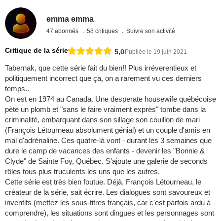
emma emma
47 abonnés
58 critiques
Suivre son activité
Critique de la série
5,0
Publiée le 19 juin 2021
Tabernak, que cette série fait du bien!! Plus irréverentieux et
politiquement incorrect que ça, on a rarement vu ces derniers
temps..
On est en 1974 au Canada. Une desperate housewife québécoise
pète un plomb et "sans le faire vraiment exprès" tombe dans la
criminalité, embarquant dans son sillage son couillon de mari
(François Létourneau absolument génial) et un couple d'amis en
mal d'adrénaline. Ces quatre-là vont - durant les 3 semaines que
dure le camp de vacances des enfants - devenir les "Bonnie &
Clyde" de Sainte Foy, Québec. S'ajoute une galerie de seconds
rôles tous plus truculents les uns que les autres.
Cette série est très bien foutue. Déjà, François Létourneau, le
créateur de la série, sait écrire. Les dialogues sont savoureux et
inventifs (mettez les sous-titres français, car c'est parfois ardu à
comprendre), les situations sont dingues et les personnages sont