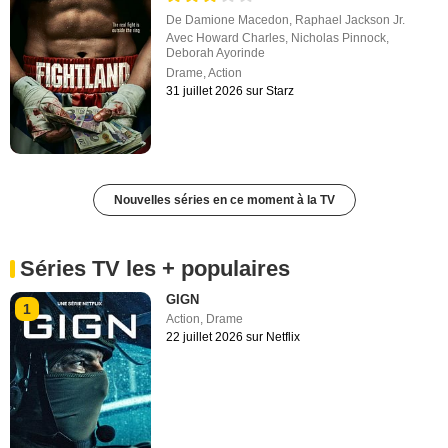
De
Damione Macedon
,
Raphael Jackson Jr.
Avec
Howard Charles
,
Nicholas Pinnock
,
Deborah Ayorinde
Drame
,
Action
31 juillet 2026 sur Starz
Nouvelles séries en ce moment à la TV
Séries TV les + populaires
GIGN
1
Action
,
Drame
22 juillet 2026 sur Netflix