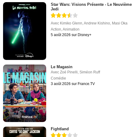
Star Wars: Visions Présente - Le Neuvième
Jedi
Avec
Kimiko Glenn
,
Andrew Kishino
,
Masi Oka
Action
,
Animation
5 août 2026 sur Disney+
Le Magasin
Avec
Zoé Pinelli
,
Siméon Ruff
Comédie
3 août 2026 sur France.TV
Fightland