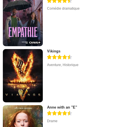
Comédie dramatique
Vikings
Aventure
,
Historique
Anne with an "E"
Drame