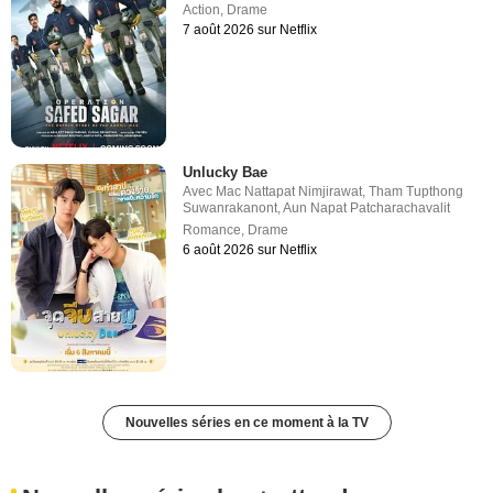
Action
,
Drame
7 août 2026 sur Netflix
Unlucky Bae
Avec
Mac Nattapat Nimjirawat
,
Tham Tupthong
Suwanrakanont
,
Aun Napat Patcharachavalit
Romance
,
Drame
6 août 2026 sur Netflix
Nouvelles séries en ce moment à la TV