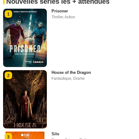
Nouvelles séries les + attendues
Prisoner
1
Thriller
,
Action
House of the Dragon
2
Fantastique
,
Drame
Silo
3