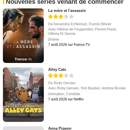
Nouvelles séries venant de commencer
La mère et l'assassin
De
Alexandra Echkenazi
,
Franck Ollivier
Avec
Hélène de Fougerolles
,
Florent Peyre
,
Vittoria Di Savoia
Drame
7 août 2026 sur France.TV
Alley Cats
De
Ricky Gervais
Avec
Ricky Gervais
,
Tom Basden
,
Andrew Brooke
Animation
,
Comédie
7 août 2026 sur Netflix
Anna Pigeon