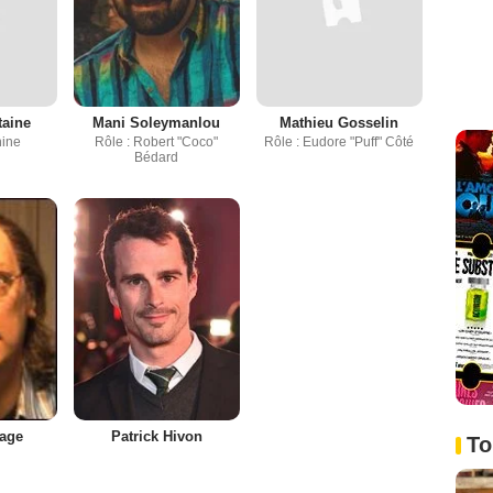
taine
Mani Soleymanlou
Mathieu Gosselin
nine
Rôle : Robert "Coco"
Rôle : Eudore "Puff" Côté
Bédard
page
Patrick Hivon
To