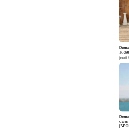
Demai
Judit
jeudi 
Demai
dans 
[SPO