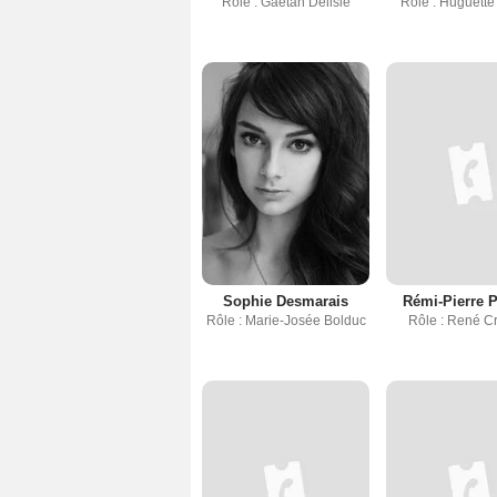
Rôle : Gaétan Delisle
Rôle : Huguette
Sophie Desmarais
Rémi-Pierre 
Rôle : Marie-Josée Bolduc
Rôle : René C