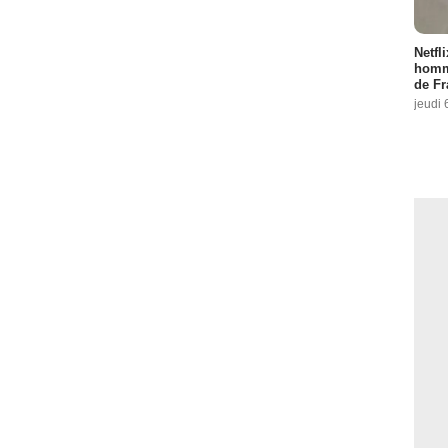
Netfl
homma
de Fr
jeudi 