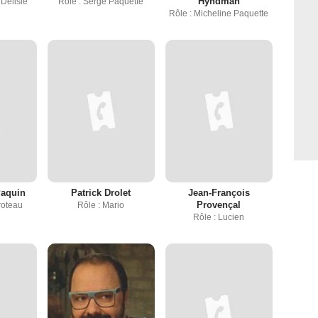
Hyndman
 Delisle
Rôle : Serge Paquette
Rôle : Micheline Paquette
Paquin
Patrick Drolet
Jean-François
Provençal
roteau
Rôle : Mario
Rôle : Lucien