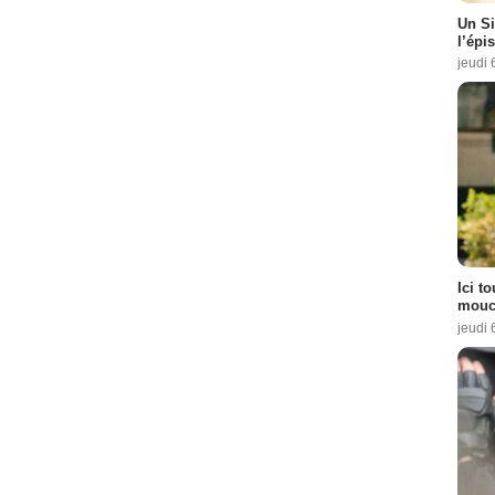
Un Si
l’épi
jeudi 
Ici t
mouch
jeudi 