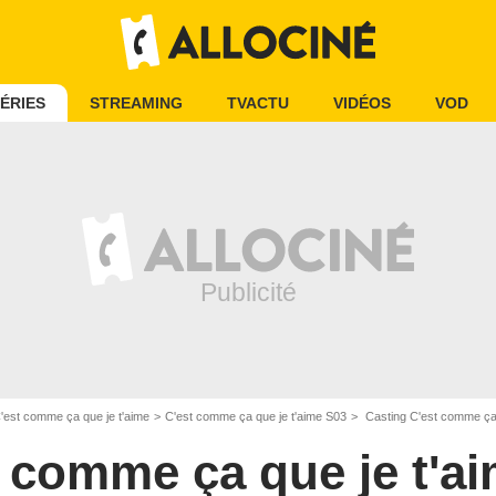
ÉRIES
STREAMING
TVACTU
VIDÉOS
VOD
'est comme ça que je t'aime
C'est comme ça que je t'aime S03
Casting C'est comme ça 
 comme ça que je t'a