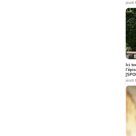
jeudi 
Ici t
l'épi
[SPO
jeudi 