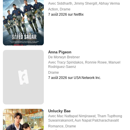
Avec
Siddharth
,
Jimmy Shergill
,
Abhay Verma
Action
,
Drame
7 août 2026 sur Netflix
Anna Pigeon
De
Morwyn Brebner
Avec
Tracy Spiridakos
,
Ronnie Rowe
,
Manuel
Rodriguez-Saenz
Drame
7 août 2026 sur USA Network Inc.
Unlucky Bae
Avec
Mac Nattapat Nimjirawat
,
Tham Tupthong
Suwanrakanont
,
Aun Napat Patcharachavalit
Romance
,
Drame