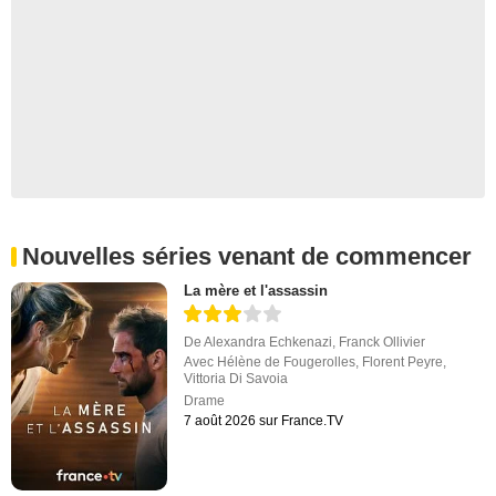
Nouvelles séries venant de commencer
La mère et l'assassin
De
Alexandra Echkenazi
,
Franck Ollivier
Avec
Hélène de Fougerolles
,
Florent Peyre
,
Vittoria Di Savoia
Drame
7 août 2026 sur France.TV