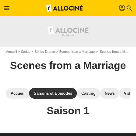
profil
menu
search
Accueil
Séries
Séries Drame
Scenes from a Marriage
Scenes from a Marriage : Episodes de la saison 1
Scenes from a Marriage
Accueil
Saisons et Episodes
Casting
News
Vidéo
Saison 1