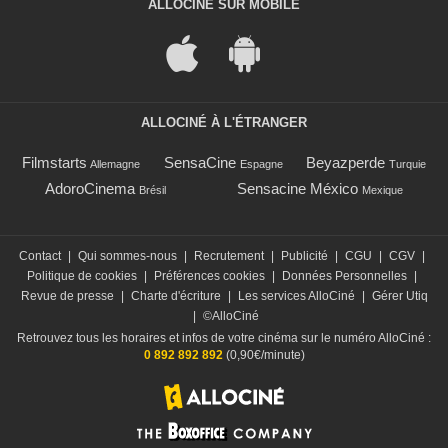
ALLOCINÉ SUR MOBILE
ALLOCINÉ À L'ÉTRANGER
Filmstarts
SensaCine
Beyazperde
Allemagne
Espagne
Turquie
AdoroCinema
Sensacine México
Brésil
Mexique
Contact
|
Qui sommes-nous
|
Recrutement
|
Publicité
|
CGU
|
CGV
|
Politique de cookies
|
Préférences cookies
|
Données Personnelles
|
Revue de presse
|
Charte d'écriture
|
Les services AlloCiné
|
Gérer Utiq
|
©AlloCiné
Retrouvez tous les horaires et infos de votre cinéma sur le numéro AlloCiné :
0 892 892 892
(0,90€/minute)