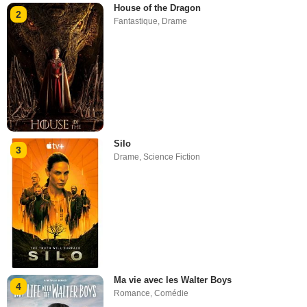
House of the Dragon
2
Fantastique
,
Drame
Silo
3
Drame
,
Science Fiction
Ma vie avec les Walter Boys
4
Romance
,
Comédie