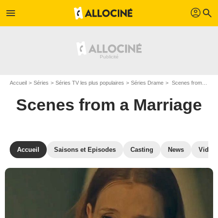
profil
menu
search
Accueil
Séries
Séries TV les plus populaires
Séries Drame
Scenes from a Marriage
Scenes from a Marriage
Accueil
Saisons et Episodes
Casting
News
Vidéo