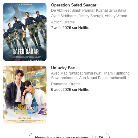
Operation Safed Saagar
De
Abhijeet Singh Parmar
,
Kushal Srivastava
Avec
Siddharth
,
Jimmy Shergill
,
Abhay Verma
Action
,
Drame
7 août 2026 sur Netflix
Unlucky Bae
Avec
Mac Nattapat Nimjirawat
,
Tham Tupthong
Suwanrakanont
,
Aun Napat Patcharachavalit
Romance
,
Drame
6 août 2026 sur Netflix
Nouvelles séries en ce moment à la TV