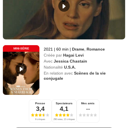
MINI-SÉRIE
2021
|
60 min
|
Drame
,
Romance
Créée par
Hagai Levi
Avec
Jessica Chastain
Nationalité
U.S.A.
En relation avec
Scènes de la vie
conjugale
Presse
Spectateurs
Mes amis
3,4
4,1
--
8 critiques
290 notes, 12 critiques