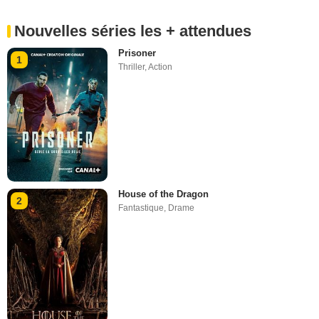
Nouvelles séries les + attendues
Prisoner
1
Thriller
,
Action
House of the Dragon
2
Fantastique
,
Drame