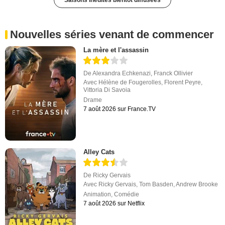
Saisons inédites bientôt diffusées
Nouvelles séries venant de commencer
La mère et l'assassin
De
Alexandra Echkenazi
,
Franck Ollivier
Avec
Hélène de Fougerolles
,
Florent Peyre
,
Vittoria Di Savoia
Drame
7 août 2026 sur France.TV
Alley Cats
De
Ricky Gervais
Avec
Ricky Gervais
,
Tom Basden
,
Andrew Brooke
Animation
,
Comédie
7 août 2026 sur Netflix