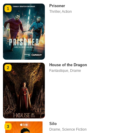
Prisoner
1
Thriller
,
Action
House of the Dragon
2
Fantastique
,
Drame
Silo
3
Drame
,
Science Fiction