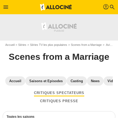
profil
menu
search
Accueil
Séries
Séries TV les plus populaires
Scenes from a Marriage
Avis Scenes from a Marriage
Scenes from a Marriage
Accueil
Saisons et Episodes
Casting
News
Vidéo
CRITIQUES SPECTATEURS
CRITIQUES PRESSE
Toutes les saisons