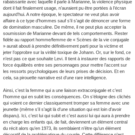
rabaissante avec laquelle il parle à Marianne, la violence physique
dont il fait finalement usage, n’auraient pu être portées à l’écran
aujourd’hui. A notre époque, le spectateur ne veut plus avoir
affaire à ce type d’hommes sauf s’il s’agit de dénoncer une forme
de domination masculine. De même, il ne peut plus accepter la
soumission de Marianne devant de tels comportements. Rester
fidèle au rapport homme/femme de « Scènes de la vie conjugale
» aurait abouti à prendre définitivement parti pour la victime et
jeter l’opprobre sur la virilité toxique de Johann. Or, sur le fond, ce
n’est pas ce que souhaite Levi. Il tient à instaurer des rapports de
force équilibrés entre ses personnages pour mettre l’accent sur
les ressorts psychologiques de leurs prises de décision. Et en
cela, sa pirouette narrative est d’une rare intelligence.
Ainsi, c’est la femme qui a une liaison extraconjugale et c’est
l’homme qui en subit les conséquences. On s’éloigne des clichés
qui voient ce dernier classiquement tromper sa femme avec une
jeunette (même s’il s’agit là d’une situation qui est loin d’avoir
disparu). Ici, c’est lui qui subit et c’est aussi lui qui aura à prendre
en charge les enfants qui, de fait, deviennent un élément central
du récit alors qu’en 1973, ils semblaient n’être qu’un élément
décoratif de la problématique du couple. Cette différence n’est