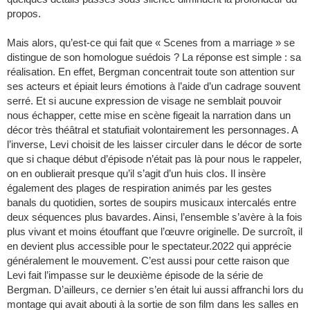
propos.
Mais alors, qu’est-ce qui fait que « Scenes from a marriage » se
distingue de son homologue suédois ? La réponse est simple : sa
réalisation. En effet, Bergman concentrait toute son attention sur
ses acteurs et épiait leurs émotions à l’aide d’un cadrage souvent
serré. Et si aucune expression de visage ne semblait pouvoir
nous échapper, cette mise en scène figeait la narration dans un
décor très théâtral et statufiait volontairement les personnages. A
l’inverse, Levi choisit de les laisser circuler dans le décor de sorte
que si chaque début d’épisode n’était pas là pour nous le rappeler,
on en oublierait presque qu’il s’agit d’un huis clos. Il insère
également des plages de respiration animés par les gestes
banals du quotidien, sortes de soupirs musicaux intercalés entre
deux séquences plus bavardes. Ainsi, l’ensemble s’avère à la fois
plus vivant et moins étouffant que l’œuvre originelle. De surcroît, il
en devient plus accessible pour le spectateur.2022 qui apprécie
généralement le mouvement. C’est aussi pour cette raison que
Levi fait l’impasse sur le deuxième épisode de la série de
Bergman. D’ailleurs, ce dernier s’en était lui aussi affranchi lors du
montage qui avait abouti à la sortie de son film dans les salles en