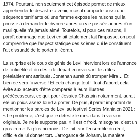
1974. Pourtant, non seulement cet épisode permet de mieux
appréhender le désastre à venir, mais il comporte aussi une
séquence terrifiante où une femme expose les raisons qui la
pousse à demander le divorce après un vie passée auprès d’un
mari qu’elle n’a jamais aimé. Toutefois, si pour ces raisons, il
paraît dommage que Levi en ait totalement fait l’impasse, on peut
comprendre que l’aspect statique des scènes qui le constituent
l’ait dissuadé de le porter à l’écran.
La surprise et le coup de génie de Levi intervient lors de l’annonce
de l’infidélité et du désir de départ en inversant les rôles
préalablement attribués. Jonathan aurait dû tromper Mira… Et
bien ce sera l’inverse ! Et cela change tout ! Tout d’abord, cela
évite aux acteurs d’être comparés à leurs illustres
prédécesseurs, ce qui, pour Jessica Chastain notamment, aurait
été un poids assez lourd à porter. De plus, il paraît important de
mentionner les paroles de Levi au festival Series Mania en 2021 :
« Le problème, c'est que je déteste le mec dans la version
originale. Je ne le supporte pas. » Il est « froid, misogyne, c'est un
gros con ». Ni plus ni moins. De fait, sur l’ensemble du récit,
difficile de lui donner tort. L’arrogance de Johann, la manière