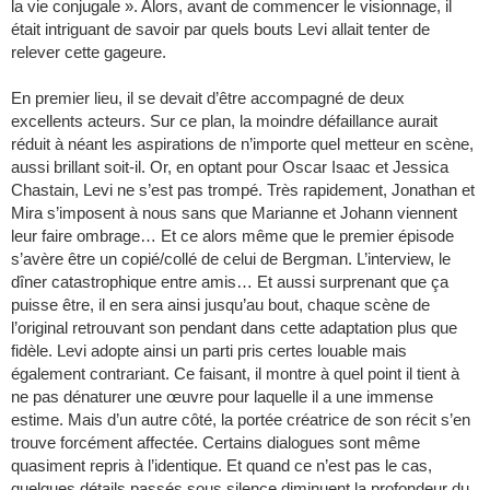
la vie conjugale ». Alors, avant de commencer le visionnage, il
était intriguant de savoir par quels bouts Levi allait tenter de
relever cette gageure.
En premier lieu, il se devait d’être accompagné de deux
excellents acteurs. Sur ce plan, la moindre défaillance aurait
réduit à néant les aspirations de n’importe quel metteur en scène,
aussi brillant soit-il. Or, en optant pour Oscar Isaac et Jessica
Chastain, Levi ne s’est pas trompé. Très rapidement, Jonathan et
Mira s’imposent à nous sans que Marianne et Johann viennent
leur faire ombrage… Et ce alors même que le premier épisode
s’avère être un copié/collé de celui de Bergman. L’interview, le
dîner catastrophique entre amis… Et aussi surprenant que ça
puisse être, il en sera ainsi jusqu’au bout, chaque scène de
l’original retrouvant son pendant dans cette adaptation plus que
fidèle. Levi adopte ainsi un parti pris certes louable mais
également contrariant. Ce faisant, il montre à quel point il tient à
ne pas dénaturer une œuvre pour laquelle il a une immense
estime. Mais d’un autre côté, la portée créatrice de son récit s’en
trouve forcément affectée. Certains dialogues sont même
quasiment repris à l’identique. Et quand ce n’est pas le cas,
quelques détails passés sous silence diminuent la profondeur du