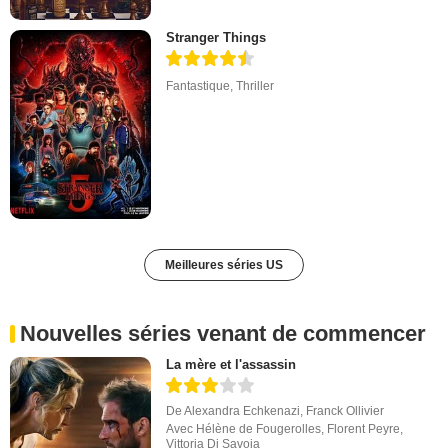
Stranger Things
Fantastique
,
Thriller
Meilleures séries US
Nouvelles séries venant de commencer
La mère et l'assassin
De
Alexandra Echkenazi
,
Franck Ollivier
Avec
Hélène de Fougerolles
,
Florent Peyre
,
Vittoria Di Savoia