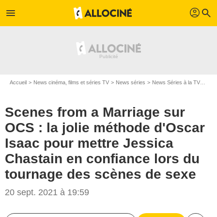
profil
menu
search
Accueil
News cinéma, films et séries TV
News séries
News Séries à la TV
Scen
Scenes from a Marriage sur
OCS : la jolie méthode d'Oscar
Isaac pour mettre Jessica
Chastain en confiance lors du
tournage des scènes de sexe
20 sept. 2021 à 19:59