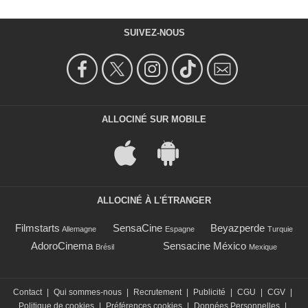
SUIVEZ-NOUS
ALLOCINÉ SUR MOBILE
ALLOCINÉ À L'ÉTRANGER
Filmstarts
SensaCine
Beyazperde
Allemagne
Espagne
Turquie
AdoroCinema
Sensacine México
Brésil
Mexique
Contact
|
Qui sommes-nous
|
Recrutement
|
Publicité
|
CGU
|
CGV
|
Politique de cookies
|
Préférences cookies
|
Données Personnelles
|