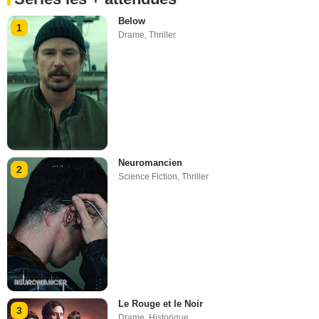
Below
1
Drame
,
Thriller
Neuromancien
2
Science Fiction
,
Thriller
Le Rouge et le Noir
3
Drame
,
Historique