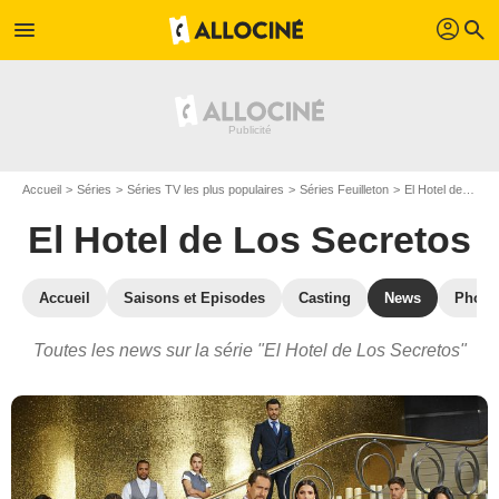
profil
menu
search
Accueil
Séries
Séries TV les plus populaires
Séries Feuilleton
El Hotel de Los Secretos
El Hotel de Los Secretos
Accueil
Saisons et Episodes
Casting
News
Photo
Toutes les news sur la série "El Hotel de Los Secretos"