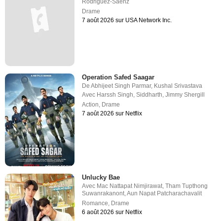
Rodriguez-Saenz
Drame
7 août 2026 sur USA Network Inc.
Operation Safed Saagar
De
Abhijeet Singh Parmar
,
Kushal Srivastava
Avec
Harssh Singh
,
Siddharth
,
Jimmy Shergill
Action
,
Drame
7 août 2026 sur Netflix
Unlucky Bae
Avec
Mac Nattapat Nimjirawat
,
Tham Tupthong
Suwanrakanont
,
Aun Napat Patcharachavalit
Romance
,
Drame
6 août 2026 sur Netflix