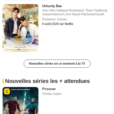
Unlucky Bae
Avec
Mac Nattapat Nimjirawat
,
Tham Tupthong
Suwanrakanont
,
Aun Napat Patcharachavalit
Romance
,
Drame
6 août 2026 sur Netflix
Nouvelles séries en ce moment à la TV
Nouvelles séries les + attendues
Prisoner
1
Thriller
,
Action