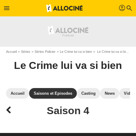
profil
menu
search
Accueil
Séries
Séries Policier
Le Crime lui va si bien
Le Crime lui va si bien : Episodes de la saison 4
Le Crime lui va si bien
Accueil
Saisons et Episodes
Casting
News
Vidéo
Saison 4