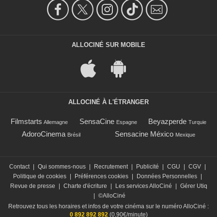
ALLOCINÉ SUR MOBILE
ALLOCINÉ À L'ÉTRANGER
Filmstarts
SensaCine
Beyazperde
Allemagne
Espagne
Turquie
AdoroCinema
Sensacine México
Brésil
Mexique
Contact
|
Qui sommes-nous
|
Recrutement
|
Publicité
|
CGU
|
CGV
|
Politique de cookies
|
Préférences cookies
|
Données Personnelles
|
Revue de presse
|
Charte d'écriture
|
Les services AlloCiné
|
Gérer Utiq
|
©AlloCiné
Retrouvez tous les horaires et infos de votre cinéma sur le numéro AlloCiné :
0 892 892 892
(0,90€/minute)