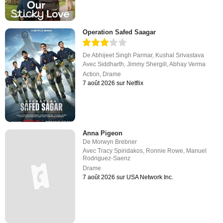
Operation Safed Saagar
De
Abhijeet Singh Parmar
,
Kushal Srivastava
Avec
Siddharth
,
Jimmy Shergill
,
Abhay Verma
Action
,
Drame
7 août 2026 sur Netflix
Anna Pigeon
De
Morwyn Brebner
Avec
Tracy Spiridakos
,
Ronnie Rowe
,
Manuel
Rodriguez-Saenz
Drame
7 août 2026 sur USA Network Inc.