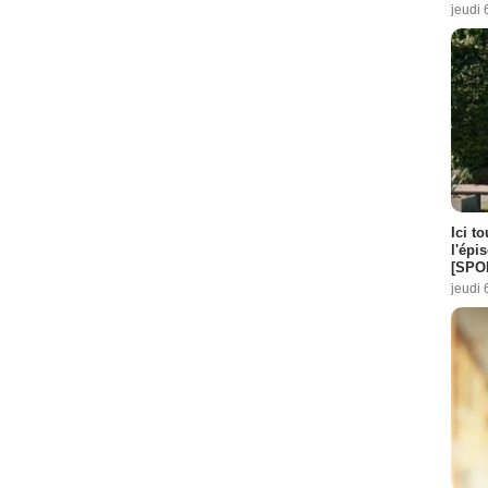
jeudi 
Ici t
l'épi
[SPO
jeudi 