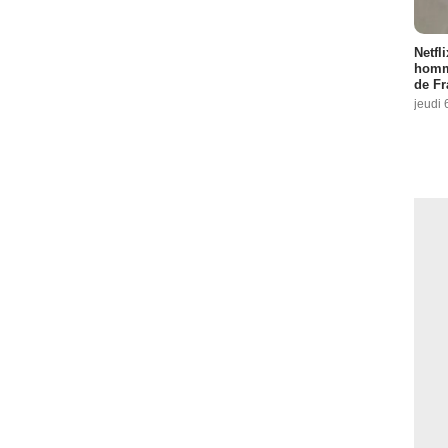
Netfl
homma
de Fr
jeudi 