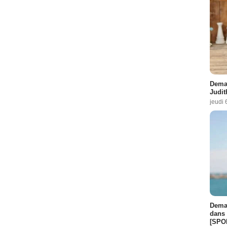
Demai
Judit
jeudi 
Demai
dans 
[SPO