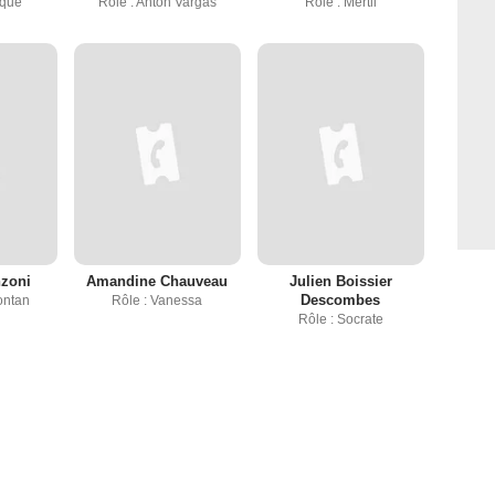
aque
Rôle : Anton Vargas
Rôle : Mertil
nzoni
Amandine Chauveau
Julien Boissier
Descombes
Fontan
Rôle : Vanessa
Rôle : Socrate