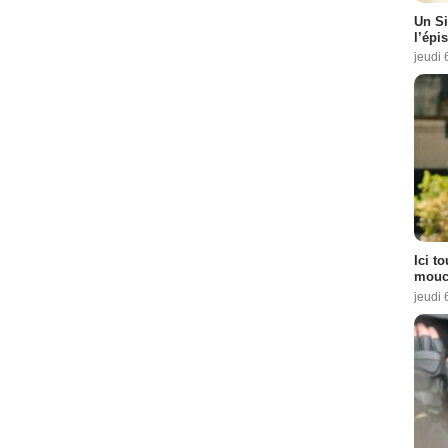
Un Si
l’épi
jeudi 
Ici t
mouch
jeudi 