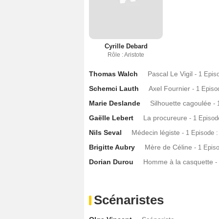
Cyrille Debard
Rôle : Aristote
Thomas Walch
Pascal Le Vigil
- 1 Epis
Schemci Lauth
Axel Fournier
- 1 Episo
Marie Deslande
Silhouette cagoulée
- 
Gaëlle Lebert
La procureure
- 1 Episod
Nils Seval
Médecin légiste
- 1 Episode 
Brigitte Aubry
Mère de Céline
- 1 Epis
Dorian Durou
Homme à la casquette
-
Scénaristes