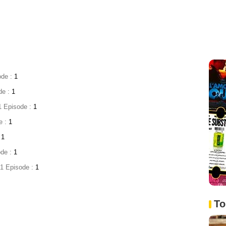
ode :
1
de :
1
1 Episode :
1
e :
1
:
1
ode :
1
 1 Episode :
1
To