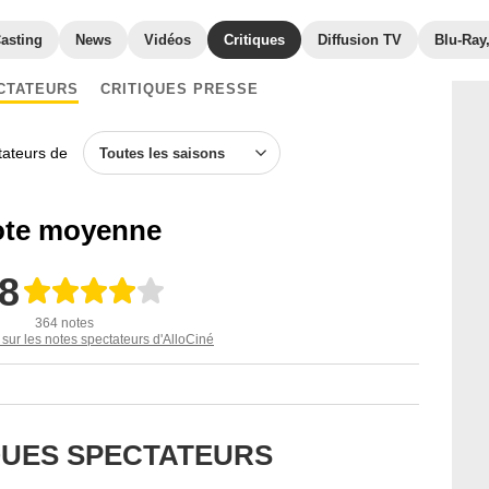
asting
News
Vidéos
Critiques
Diffusion TV
Blu-Ray
CTATEURS
CRITIQUES PRESSE
ctateurs de
Toutes les saisons
te moyenne
,8
364 notes
 sur les notes spectateurs d'AlloCiné
IQUES SPECTATEURS