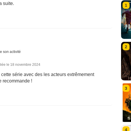
a suite.
1
2
e son activité
liée le 18 novembre 2024
e cette série avec des les acteurs extrêmement
 je recommande !
3
4