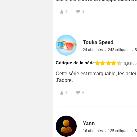
0
2
Touka Speed
24 abonnés
243 critiques
S
Critique de la série
4,5
Pub
Cette série est remarquable, les acteu
J'adore.
0
0
Yann
16 abonnés
125 critiques
S