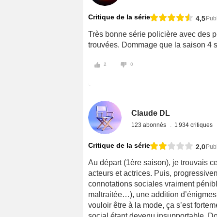
Critique de la série
4,5
Pub
Très bonne série policière avec des p
trouvées. Dommage que la saison 4 s
2
0
Claude DL
123 abonnés
1 934 critiques
Critique de la série
2,0
Pub
Au départ (1ère saison), je trouvais ce
acteurs et actrices. Puis, progressive
connotations sociales vraiment pénib
maltraitée…), une addition d’énigmes 
vouloir être à la mode, ça s’est forte
social étant devenu insupportable. 