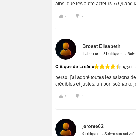
ainsi que les autre acteurs. A Quand l
3
0
Brosst Elisabeth
1 abonné
21 critiques
Suivr
Critique de la série
4,5
Pub
perso, j'ai adoré toutes les saisons d
crédibles et justes, un bon scénario,
2
0
jerome62
9 critiques
Suivre son activité