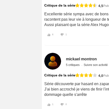
Critique de la série
4,5
Pub
Excellente série sympa avec de bons s
racontent pas leur vie à longueur de 
Aussi plaisant que la série Alex Hugo
6
1
mickael montron
5 critiques
Suivre son activité
Critique de la série
4,0
Publ
Série découverte par hasard en zapan
J'ai bien accroché je viens de finir l'i
dommage quelle s'arrête
1
0