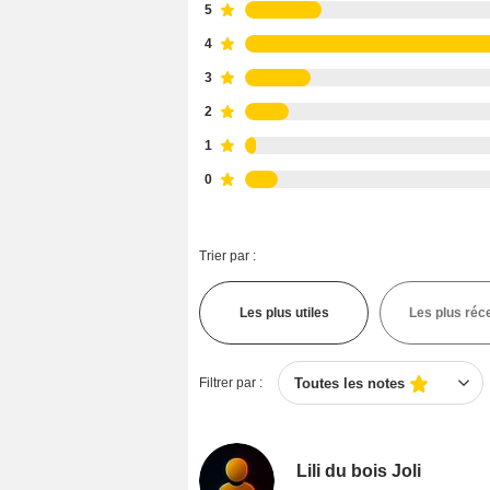
5
4
3
2
1
0
Trier par :
Les plus utiles
Les plus réc
Filtrer par :
Toutes les notes
Lili du bois Joli