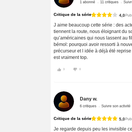
1 abonné
11 critiques
Suivr
Critique de la série
4,0
Pub
J aime beaucoup cette série : des act
tiennent la route, nous éloignant du s
qu’américaines qui nous lassent au fil
bémol: pourquoi avoir ressorti à nou
précurseur et l idée à déjà été reprise 
est vraiment top.
3
0
Dany w.
6 critiques
Suivre son activité
Critique de la série
5,0
Pub
Je regarde depuis peu les invisible ce