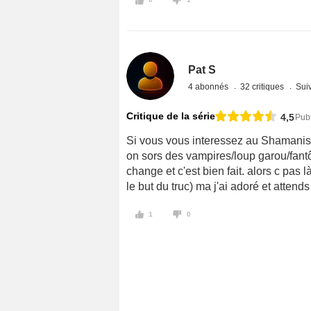
Pat S
4 abonnés
32 critiques
Suiv
Critique de la série
4,5
Publ
Si vous vous interessez au Shamanisme
on sors des vampires/loup garou/fantô
change et c'est bien fait. alors c pas l
le but du truc) ma j'ai adoré et attends 
1
0