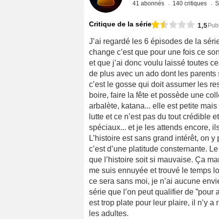
41 abonnés
140 critiques
S
Critique de la série
1,5
Publ
J’ai regardé les 6 épisodes de la série
change c’est que pour une fois ce son
et que j’ai donc voulu laissé toutes c
de plus avec un ado dont les parents 
c’est le gosse qui doit assumer les r
boire, faire la fête et possède une co
arbalète, katana... elle est petite m
lutte et ce n’est pas du tout crédible e
spéciaux... et je les attends encore, 
L’histoire est sans grand intérêt, on 
c’est d’une platitude consternante. L
que l’histoire soit si mauvaise. Ça m
me suis ennuyée et trouvé le temps lon
ce sera sans moi, je n’ai aucune env
série que l’on peut qualifier de ”pour
est trop plate pour leur plaire, il n’y 
les adultes.