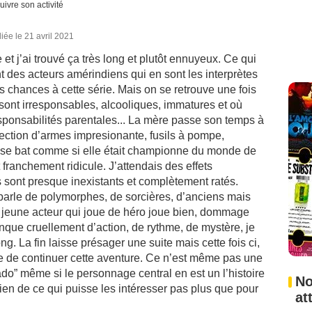
uivre son activité
iée le 21 avril 2021
 et j’ai trouvé ça très long et plutôt ennuyeux. Ce qui
t des acteurs amérindiens qui en sont les interprètes
es chances à cette série. Mais on se retrouve une fois
sont irresponsables, alcooliques, immatures et où
esponsabilités parentales... La mère passe son temps à
llection d’armes impresionante, fusils à pompe,
ais se bat comme si elle était championne du monde de
t franchement ridicule. J’attendais des effets
ils sont presque inexistants et complètement ratés.
y parle de polymorphes, de sorcières, d’anciens mais
e jeune acteur qui joue de héro joue bien, dommage
anque cruellement d’action, de rythme, de mystère, je
g. La fin laisse présager une suite mais cette fois ci,
ie de continuer cette aventure. Ce n’est même pas une
 ado” même si le personnage central en est un l’histoire
No
a rien de ce qui puisse les intéresser pas plus que pour
at