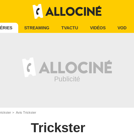
ÉRIES
STREAMING
TVACTU
VIDÉOS
VOD
rickster
Avis Trickster
Trickster