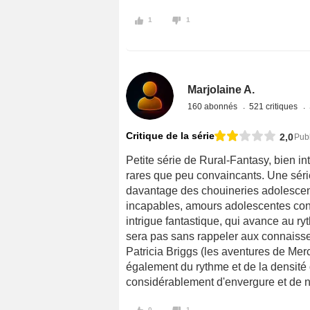
1
1
Marjolaine A.
160 abonnés
521 critiques
Critique de la série
2,0
Publ
Petite série de Rural-Fantasy, bien in
rares que peu convaincants. Une séri
davantage des chouineries adolescent
incapables, amours adolescentes cont
intrigue fantastique, qui avance au r
sera pas sans rappeler aux connaiss
Patricia Briggs (les aventures de Merc
également du rythme et de la densité 
considérablement d'envergure et de n
0
1