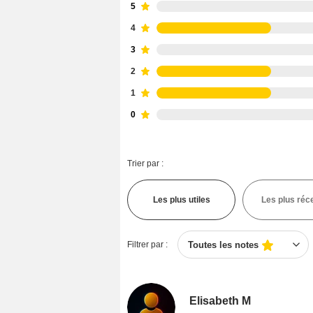
5
4
3
2
1
0
Trier par :
Les plus utiles
Les plus réc
Filtrer par :
Toutes les notes
Elisabeth M