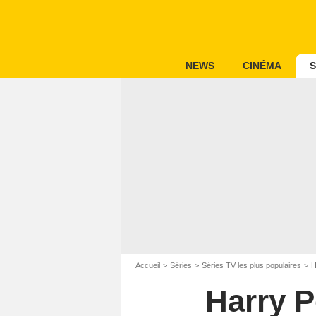
NEWS
CINÉMA
S
Accueil
Séries
Séries TV les plus populaires
H
Harry P