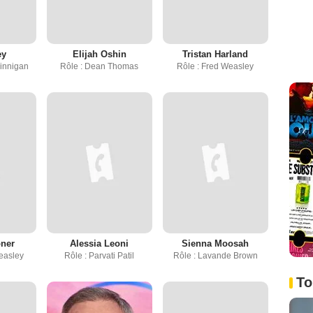
ey
Elijah Oshin
Tristan Harland
innigan
Rôle : Dean Thomas
Rôle : Fred Weasley
oner
Alessia Leoni
Sienna Moosah
easley
Rôle : Parvati Patil
Rôle : Lavande Brown
To