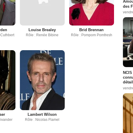
Amour
des F
vendr
rden
Louise Brealey
Brid Brennan
 Cuthbert
Rôle : Renée Bibine
Rôle : Pompom Pomfresh
NCIS 
conna
détai
vendr
ser
Lambert Wilson
livander
Rôle : Nicolas Flamel