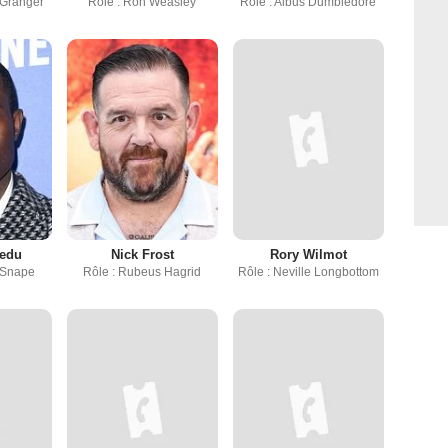
 Granger
Rôle : Ron Weasley
Rôle : Albus Dumbledore
iedu
Nick Frost
Rory Wilmot
 Snape
Rôle : Rubeus Hagrid
Rôle : Neville Longbottom