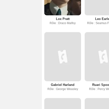
Lox Pratt
Leo Earl
Rôle : Draco Malfoy
Rôle : Seamus F
Gabriel Harland
Ruari Spo
Rôle : George Weasley
Rôle : Percy W