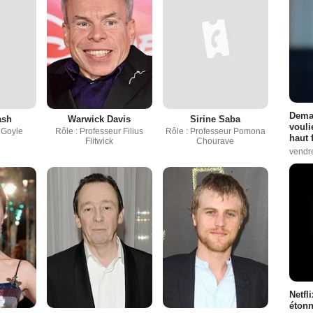
Demai
ash
Warwick Davis
Sirine Saba
vouli
 Goyle
Rôle : Professeur Filius
Rôle : Professeur Pomona
haut 
Flitwick
Chourave
vendr
Netfl
étonn