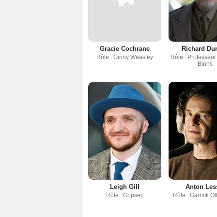
Gracie Cochrane
Richard Du
Rôle : Ginny Weasley
Rôle : Professeur
Binns
Leigh Gill
Anton Les
Rôle : Gripsec
Rôle : Garrick Ol