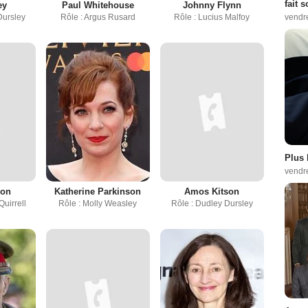
fait 
ey
Paul Whitehouse
Johnny Flynn
vendr
Dursley
Rôle : Argus Rusard
Rôle : Lucius Malfoy
Plus 
vendr
lon
Katherine Parkinson
Amos Kitson
Quirrell
Rôle : Molly Weasley
Rôle : Dudley Dursley