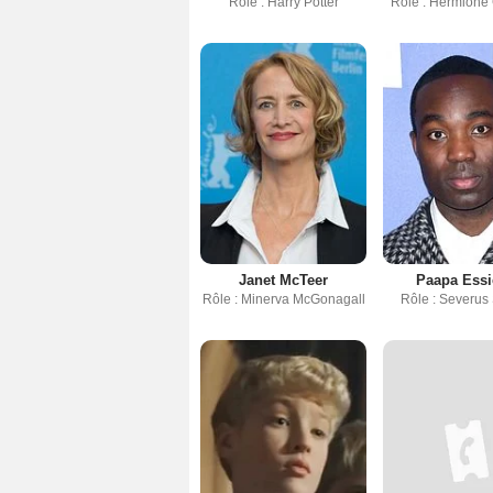
Rôle : Harry Potter
Rôle : Hermione
Janet McTeer
Paapa Ess
Rôle : Minerva McGonagall
Rôle : Severus