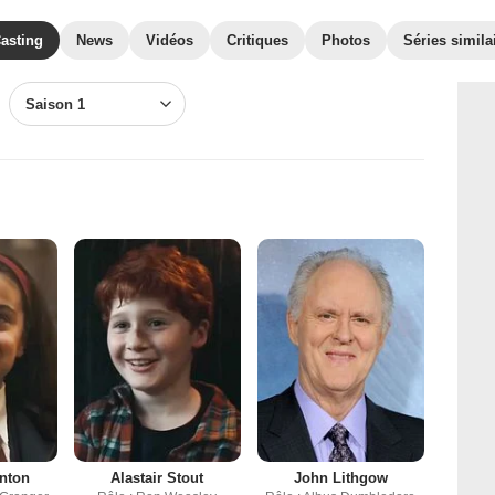
asting
News
Vidéos
Critiques
Photos
Séries simila
Saison 1
anton
Alastair Stout
John Lithgow