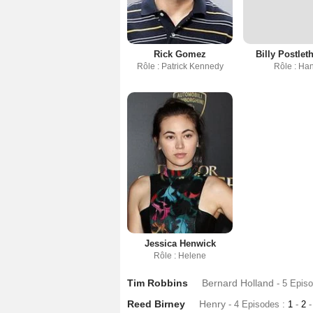
Rick Gomez
Billy Postlet
Rôle : Patrick Kennedy
Rôle : Ha
Jessica Henwick
Rôle : Helene
Tim Robbins
Bernard Holland
- 5 Epis
Reed Birney
Henry
- 4 Episodes :
1
-
2
-