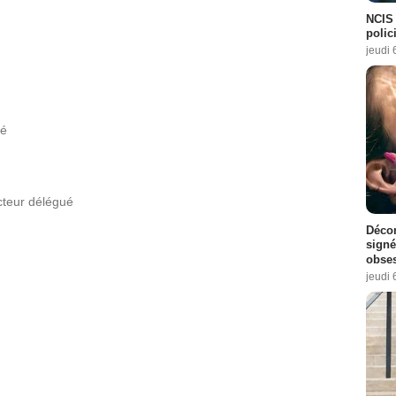
NCIS 
isode :
4
polici
 1 Episode :
3
jeudi 
de :
1
1 Episode :
3
ué
ode :
1
de :
3
teur délégué
de :
3
Décon
signé
obse
 Episode :
3
jeudi 
3