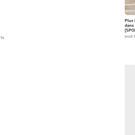
Plus 
dans 
[SPO
jeudi 
rts