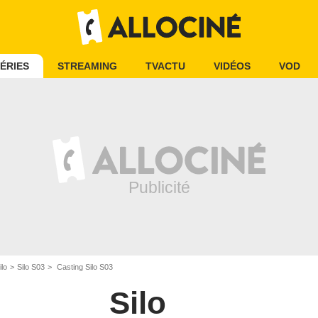
ÉRIES
STREAMING
TVACTU
VIDÉOS
VOD
ilo
Silo S03
Casting Silo S03
Silo