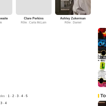
hwaite
Clare Perkins
Ashley Zukerman
nk
Rôle : Carla McLain
Rôle : Daniel
To
odes :
1
-
2
-
3
-
4
-
5
3
-
4