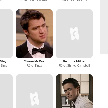
ms
Rôle : Martha Walker
Rôle : Paul Billings
Riley
Shane McRae
Remmie Milner
e Sims
Rôle : Knox
Rôle : Shirley Campbell