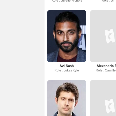
Rôle : Juliette Nichols
Rôle : Si
Avi Nash
Alexandria 
Rôle : Lukas Kyle
Rôle : Camill