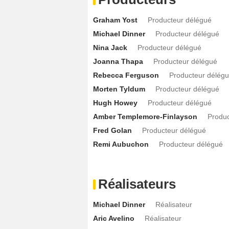
Shawn Carter Peterson
Johnny
- 1 Ep
Graham Yost
Producteur délégué
Joseph Balderrama
James Alameda
-
Michael Dinner
Producteur délégué
Marcello Cruz
Juan Alameda
- 1 Episo
Nina Jack
Producteur délégué
LaToya Harding
Hildy
- 1 Episode :
2
Joanna Thapa
Producteur délégué
Ed Coleman (I)
Steven 'Steve' Price
- 
Rebecca Ferguson
Producteur délég
Morten Tyldum
Producteur délégué
LaToya Harding
Député Hildy
- 1 Epis
Hugh Howey
Producteur délégué
Miltos Yerolemou
Rudy Kent
- 1 Episo
Amber Templemore-Finlayson
Produc
Catalina Botello
Denise Kent
- 1 Episo
Fred Golan
Producteur délégué
Charlie Anson
Philip
- 1 Episode :
3
Remi Aubuchon
Producteur délégué
Carmen Abela
Alessandra Alameda
- 1
Stacy Liu
Gayle
- 1 Episode :
3
Réalisateurs
Adaeze Ifeyinwa
Melissa
- 1 Episode :
Michael Dinner
Réalisateur
Aric Avelino
Réalisateur