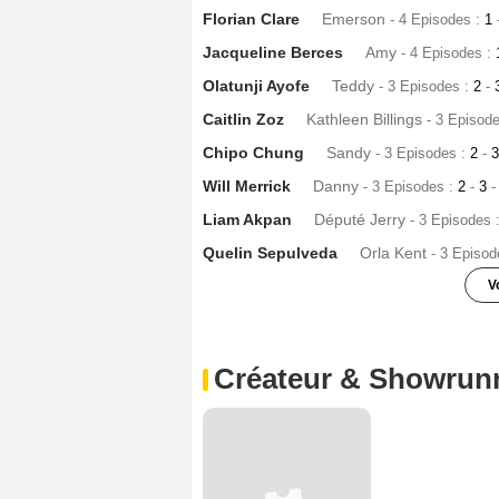
Florian Clare
Emerson
- 4 Episodes :
1
Jacqueline Berces
Amy
- 4 Episodes :
Olatunji Ayofe
Teddy
- 3 Episodes :
2
-
Caitlin Zoz
Kathleen Billings
- 3 Episod
Chipo Chung
Sandy
- 3 Episodes :
2
-
Will Merrick
Danny
- 3 Episodes :
2
-
3
-
Liam Akpan
Député Jerry
- 3 Episodes 
Quelin Sepulveda
Orla Kent
- 3 Episod
V
Morven Christie
Anna
- 2 Episodes :
1
-
Jessica Brown Findlay
Charlotte Kee
Créateur & Showrun
Sonita Henry
Regina Jackson
- 2 Epis
Oscar Coleman
Anthony Sims
- 2 Epis
Chris Fulton
Mike
- 2 Episodes :
1
-
4
Angela Yeoh
Molly Karins
- 2 Episodes 