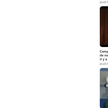
jeudi 
:
2
-
3
2
isode :
1
de :
3
Campi
de no
pisode :
2
il y 
jeudi 
e :
5
 :
5
:
1
4
pisode :
4