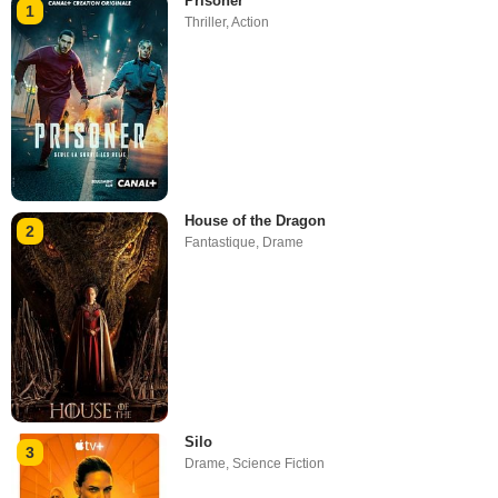
Prisoner
1
Thriller
,
Action
House of the Dragon
2
Fantastique
,
Drame
Silo
3
Drame
,
Science Fiction