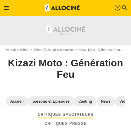
profil
menu
search
Accueil
Séries
Séries TV les plus populaires
Kizazi Moto : Génération Feu
Avis
Kizazi Moto : Génération
Feu
Accueil
Saisons et Episodes
Casting
News
Vidéo
CRITIQUES SPECTATEURS
CRITIQUES PRESSE