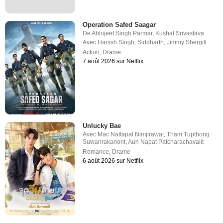
Operation Safed Saagar
De
Abhijeet Singh Parmar
,
Kushal Srivastava
Avec
Harssh Singh
,
Siddharth
,
Jimmy Shergill
Action
,
Drame
7 août 2026 sur Netflix
Unlucky Bae
Avec
Mac Nattapat Nimjirawat
,
Tham Tupthong
Suwanrakanont
,
Aun Napat Patcharachavalit
Romance
,
Drame
6 août 2026 sur Netflix