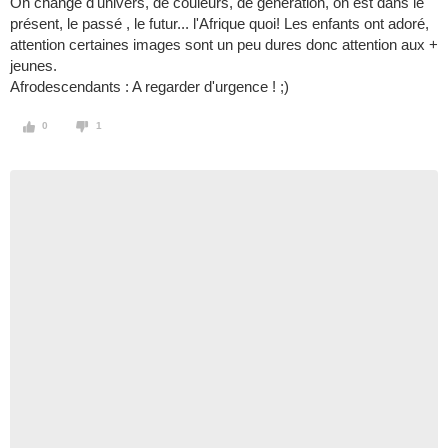
On change d'univers, de couleurs, de génération, on est dans le
présent, le passé , le futur... l'Afrique quoi! Les enfants ont adoré,
attention certaines images sont un peu dures donc attention aux +
jeunes.
Afrodescendants : A regarder d'urgence ! ;)
0
1