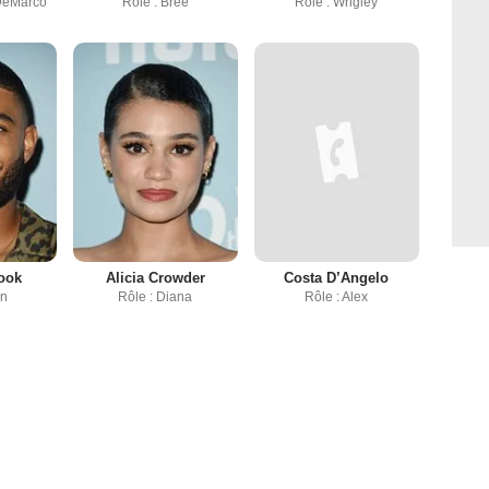
 DeMarco
Rôle : Bree
Rôle : Wrigley
ook
Alicia Crowder
Costa D’Angelo
an
Rôle : Diana
Rôle : Alex