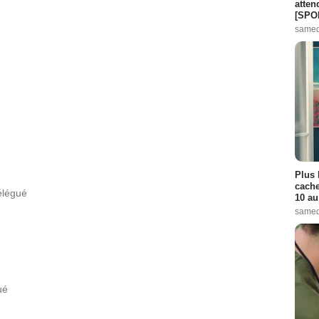
atten
[SPO
samed
Plus 
cache
élégué
10 au
samed
ué