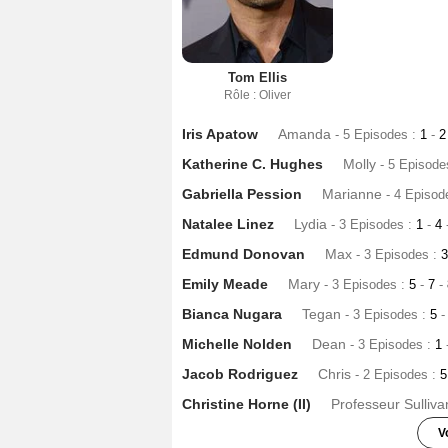
Tom Ellis
Rôle : Oliver
Iris Apatow
Amanda
- 5 Episodes :
1
-
Katherine C. Hughes
Molly
- 5 Episode
Gabriella Pession
Marianne
- 4 Episod
Natalee Linez
Lydia
- 3 Episodes :
1
-
4
Edmund Donovan
Max
- 3 Episodes :
Emily Meade
Mary
- 3 Episodes :
5
-
7
-
Bianca Nugara
Tegan
- 3 Episodes :
5
-
Michelle Nolden
Dean
- 3 Episodes :
1
Jacob Rodriguez
Chris
- 2 Episodes :
Christine Horne (II)
Professeur Sulliva
V