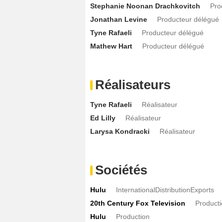
Stephanie Noonan Drachkovitch
Pro
Jonathan Levine
Producteur délégué
Tyne Rafaeli
Producteur délégué
Mathew Hart
Producteur délégué
Réalisateurs
Tyne Rafaeli
Réalisateur
Ed Lilly
Réalisateur
Larysa Kondracki
Réalisateur
Sociétés
Hulu
InternationalDistributionExports
20th Century Fox Television
Product
Hulu
Production