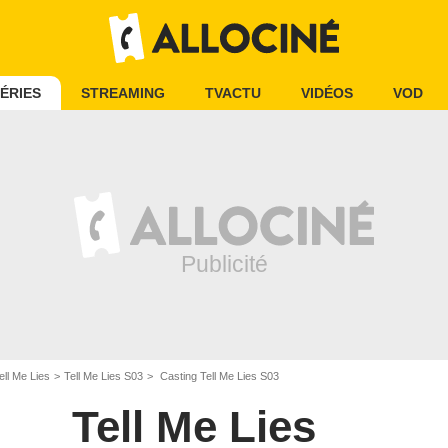
ÉRIES
STREAMING
TVACTU
VIDÉOS
VOD
ell Me Lies
Tell Me Lies S03
Casting Tell Me Lies S03
Tell Me Lies