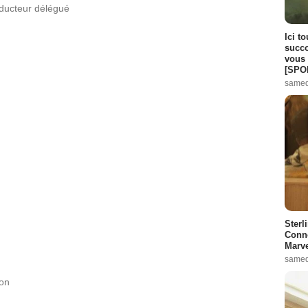
ducteur délégué
Ici t
succo
vous 
[SPO
samed
Sterl
Conno
Marve
samed
ion