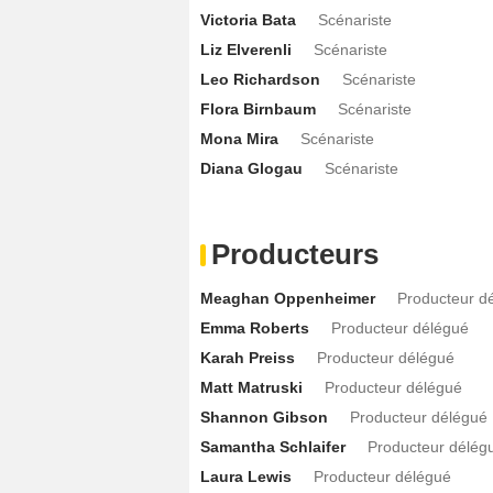
Victoria Bata
Scénariste
Liz Elverenli
Scénariste
Leo Richardson
Scénariste
Flora Birnbaum
Scénariste
Mona Mira
Scénariste
Diana Glogau
Scénariste
Producteurs
Meaghan Oppenheimer
Producteur d
Emma Roberts
Producteur délégué
Karah Preiss
Producteur délégué
Matt Matruski
Producteur délégué
Shannon Gibson
Producteur délégué
Samantha Schlaifer
Producteur délég
Laura Lewis
Producteur délégué