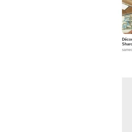
Décon
Shard
samed