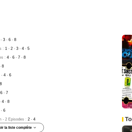
2
-
3
-
6
-
8
s :
1
-
2
-
3
-
4
-
5
es :
4
-
6
-
7
-
8
-
8
3
-
4
-
6
8
6
-
7
-
4
-
8
5
-
6
To
n
- 2 Episodes :
2
-
4
oir la liste complète