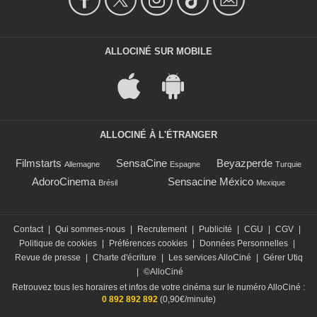
ALLOCINÉ SUR MOBILE
ALLOCINÉ À L'ÉTRANGER
Filmstarts
SensaCine
Beyazperde
Allemagne
Espagne
Turquie
AdoroCinema
Sensacine México
Brésil
Mexique
Contact
|
Qui sommes-nous
|
Recrutement
|
Publicité
|
CGU
|
CGV
|
Politique de cookies
|
Préférences cookies
|
Données Personnelles
|
Revue de presse
|
Charte d'écriture
|
Les services AlloCiné
|
Gérer Utiq
|
©AlloCiné
Retrouvez tous les horaires et infos de votre cinéma sur le numéro AlloCiné :
0 892 892 892
(0,90€/minute)