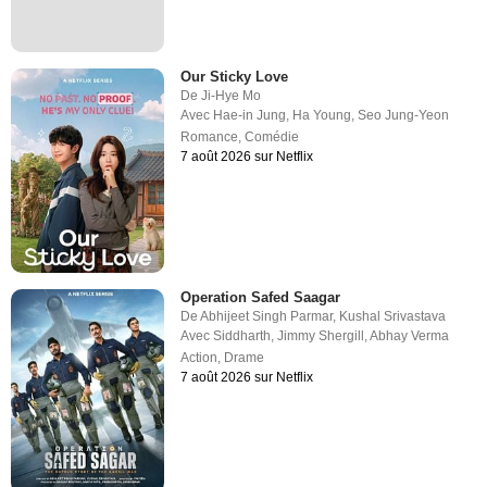
Our Sticky Love
De
Ji-Hye Mo
Avec
Hae-in Jung
,
Ha Young
,
Seo Jung-Yeon
Romance
,
Comédie
7 août 2026 sur Netflix
Operation Safed Saagar
De
Abhijeet Singh Parmar
,
Kushal Srivastava
Avec
Siddharth
,
Jimmy Shergill
,
Abhay Verma
Action
,
Drame
7 août 2026 sur Netflix