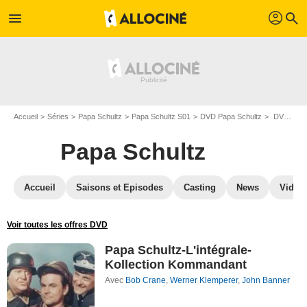
profil
menu
search
Accueil
Séries
Papa Schultz
Papa Schultz S01
DVD Papa Schultz
DVD Papa Schultz S01
Papa Schultz
Accueil
Saisons et Episodes
Casting
News
Vidéo
Voir toutes les offres DVD
Papa Schultz-L'intégrale-
Kollection Kommandant
Avec
Bob Crane
,
Werner Klemperer
,
John Banner