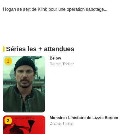
Hogan se sert de Klink pour une opération sabotage...
Séries les + attendues
Below
1
Drame
,
Thriller
Monstre : L'histoire de Lizzie Borden
2
Drame
,
Thriller