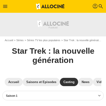
profil
menu
search
Accueil
Séries
Séries TV les plus populaires
Star Trek : la nouvelle génération
S
Star Trek : la nouvelle
génération
Accueil
Saisons et Episodes
Casting
News
Vidéo
Saison 1