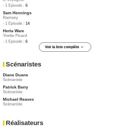
- 1 Episode :
6
Sam Hennings
Ramsey
- 1 Episode :
14
Herta Ware
Yvette Picard
- 1 Episode :
6
Voir la liste complète
Patricia McPherson
Ariel
Scénaristes
- 1 Episode :
14
Biff Yeager
Diane Duane
Argyle
Scénariste
- 1 Episode :
6
Patrick Barry
Molly Price
Scénariste
- 1 Episode :
14
Michael Reaves
Scénariste
Réalisateurs