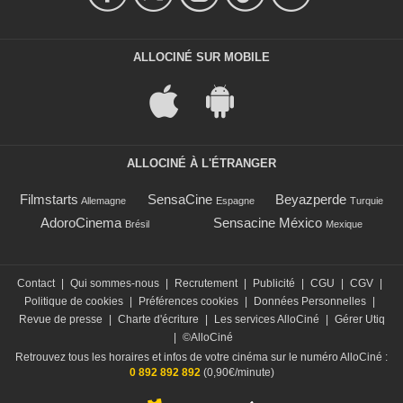
ALLOCINÉ SUR MOBILE
ALLOCINÉ À L'ÉTRANGER
Filmstarts
SensaCine
Beyazperde
Allemagne
Espagne
Turquie
AdoroCinema
Sensacine México
Brésil
Mexique
Contact
|
Qui sommes-nous
|
Recrutement
|
Publicité
|
CGU
|
CGV
|
Politique de cookies
|
Préférences cookies
|
Données Personnelles
|
Revue de presse
|
Charte d'écriture
|
Les services AlloCiné
|
Gérer Utiq
|
©AlloCiné
Retrouvez tous les horaires et infos de votre cinéma sur le numéro AlloCiné :
0 892 892 892
(0,90€/minute)