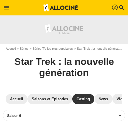
profil
menu
search
Accueil
Séries
Séries TV les plus populaires
Star Trek : la nouvelle génération
S
Star Trek : la nouvelle
génération
Accueil
Saisons et Episodes
Casting
News
Vidéo
Saison 6