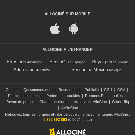
ALLOCINÉ SUR MOBILE
ALLOCINÉ À L'ÉTRANGER
Filmstarts
SensaCine
Beyazperde
Allemagne
Espagne
Turquie
AdoroCinema
Sensacine México
Brésil
Mexique
Contact
|
Qui sommes-nous
|
Recrutement
|
Publicité
|
CGU
|
CGV
|
Politique de cookies
|
Préférences cookies
|
Données Personnelles
|
Revue de presse
|
Charte d'écriture
|
Les services AlloCiné
|
Gérer Utiq
|
©AlloCiné
Retrouvez tous les horaires et infos de votre cinéma sur le numéro AlloCiné :
0 892 892 892
(0,90€/minute)