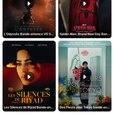
L'Odyssée Bande-annonce VO STFR
Spider-Man: Brand New Day Bande-annonce VO STFR
Les Silences de Riyad Bande-annonce VO STFR
Des Fleurs pour Tokyo Bande-annonce VO STFR