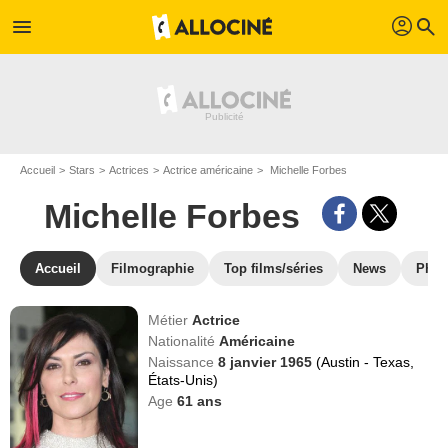
profil
menu
search
Accueil
Stars
Actrices
Actrice américaine
Michelle Forbes
Michelle Forbes
Accueil
Filmographie
Top films/séries
News
Phot
Métier
Actrice
Nationalité
Américaine
Naissance
8 janvier 1965
(Austin - Texas,
États-Unis)
Age
61
ans