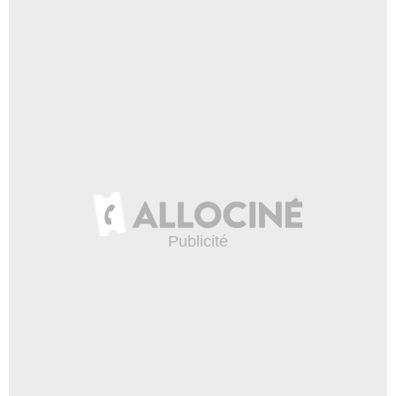
Sood
- 1 Episode :
5
Jason Antoon
The Sood
- 1 Episode :
6
Chris McCarty
Milton Vrang
- 1 Episode :
1
Bruce McIntosh
Shelly
- 1 Episode :
3
Lois Geary
Mabel Smith
- 1 Episode :
3
Joshua Bryant
Art O'Dougherty
- 1 Episode :
4
Todd Thatcher Cash
Drew Bloom
- 1 Episode :
4
J.D. Garfield
Ted