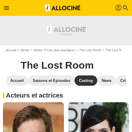
profil
menu
search
Accueil
Séries
Séries TV les plus populaires
The Lost Room
The Lost Room S01
The Lost Room
Accueil
Saisons et Episodes
Casting
News
Critiq
Acteurs et actrices