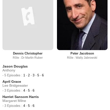
Dennis Christopher
Peter Jacobson
Rôle : Dr Martin Ruber
Rôle : Wally Jabrowski
Jason Douglas
Anthony
- 5 Episodes :
1
-
2
-
3
-
5
-
6
April Grace
Lee Bridgewater
- 3 Episodes :
4
-
5
-
6
Harriet Sansom Harris
Margaret Milne
- 3 Episodes :
4
-
5
-
6