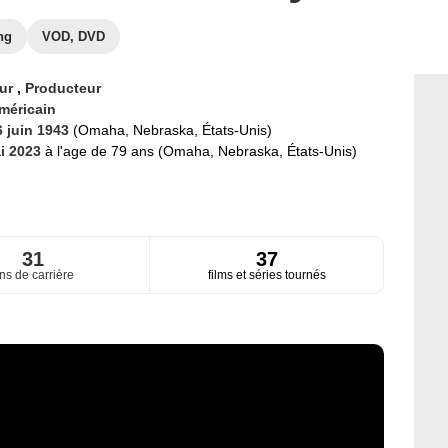
ng
VOD, DVD
eur
,
Producteur
méricain
6 juin 1943
(Omaha, Nebraska, États-Unis)
i 2023
à l'age de 79 ans (Omaha, Nebraska, États-Unis)
31
37
ns de carrière
films et séries tournés