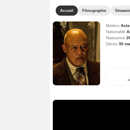
Accueil
Filmographie
Streami
Métiers
Act
Nationalité
A
Naissance
2
Décès
30 ma
a