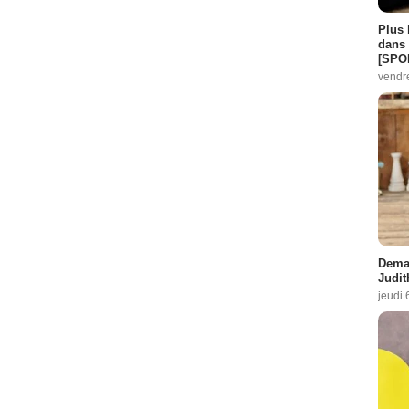
Plus 
dans 
[SPO
vendr
Demai
Judit
jeudi 