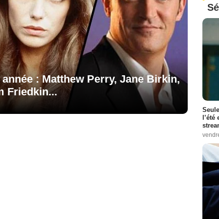
Sé
e année : Matthew Perry, Jane Birkin,
 Friedkin...
Seule
l’été
stre
vendr