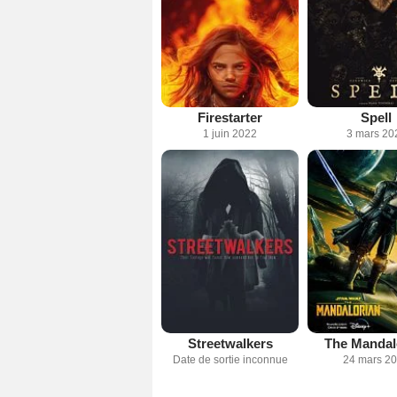
Firestarter
Spell
1 juin 2022
3 mars 20
Streetwalkers
The Mandal
Date de sortie inconnue
24 mars 2