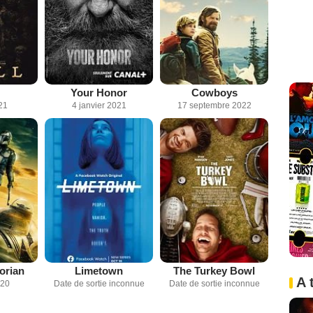
Your Honor
Cowboys
21
4 janvier 2021
17 septembre 2022
orian
Limetown
The Turkey Bowl
A 
020
Date de sortie inconnue
Date de sortie inconnue