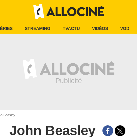
ÉRIES
STREAMING
TVACTU
VIDÉOS
VOD
n Beasley
John Beasley