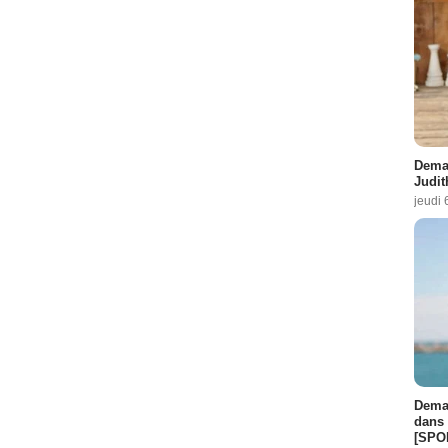
Demai
Judit
jeudi 
Demai
dans 
[SPO