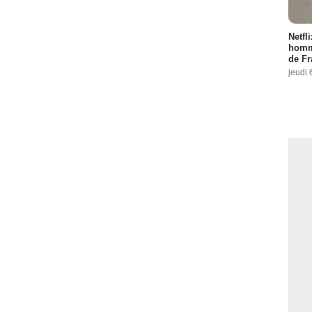
Netfl
homma
de Fr
jeudi 