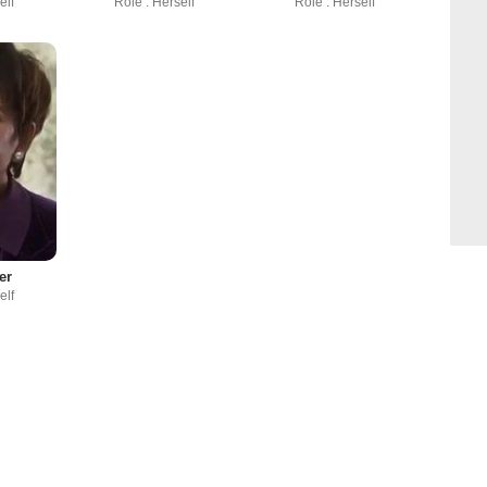
elf
Rôle : Herself
Rôle : Herself
er
elf