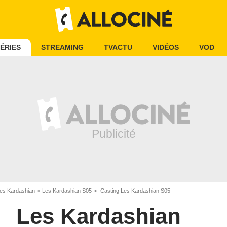
ÉRIES
STREAMING
TVACTU
VIDÉOS
VOD
es Kardashian
Les Kardashian S05
Casting Les Kardashian S05
Les Kardashian