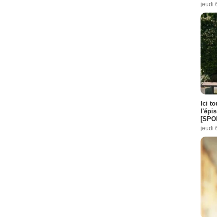
jeudi 
Ici t
l'épi
[SPO
jeudi 