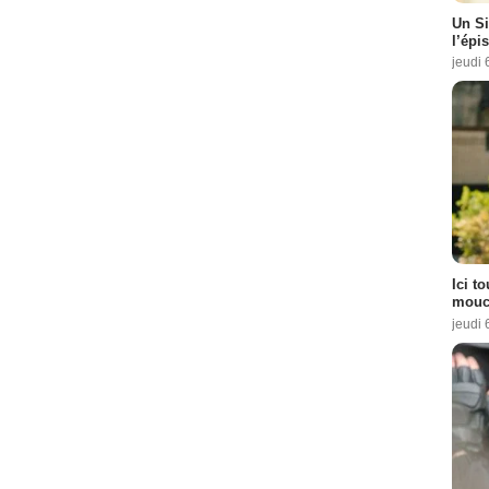
Un Si
l’épi
jeudi 
Ici t
mouch
jeudi 