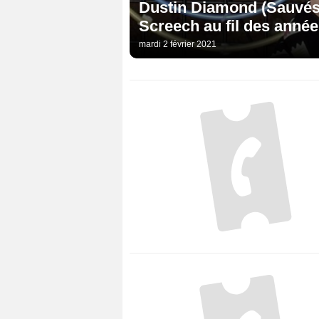
Dustin Diamond (Sauvés p
Screech au fil des anné
mardi 2 février 2021