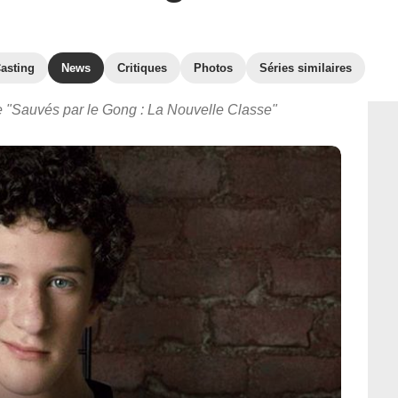
asting
News
Critiques
Photos
Séries similaires
ie "Sauvés par le Gong : La Nouvelle Classe"