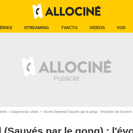
ÉRIES
STREAMING
TVACTU
VIDÉOS
VOD
éries
Diaporamas séries
Dustin Diamond (Sauvés par le gong) : l'évolution de Screech 
Elephant Films
(Sauvés par le gong) : l'évo