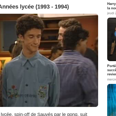
Harry
Années lycée (1993 - 1994)
la no
jeudi
Porté
succè
revie
mercre
 lycée
, spin-off de
Sauvés par le gong
, suit