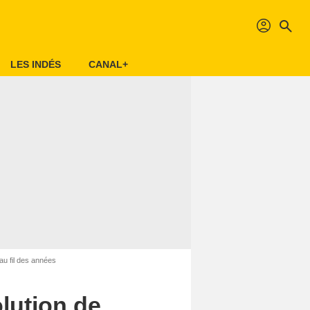
profil
search
LES INDÉS
CANAL+
au fil des années
lution de