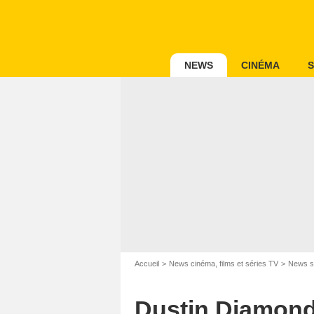
NEWS
CINÉMA
S
Accueil
News cinéma, films et séries TV
News s
Dustin Diamond 