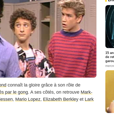
15 an
de re
garo
mercre
ond
connaît la gloire grâce à son rôle de
s par le gong
. A ses côtés, on retrouve
Mark-
iessen
,
Mario Lopez
,
Elizabeth Berkley
et
Lark