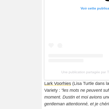
Voir cette public
Une publication partagée par Ti
Lark Voorhies
(Lisa Turtle dans l
Variety :
"les mots ne peuvent suf
moment. Dustin et moi avions une 
gentleman attentionné, et je chéri