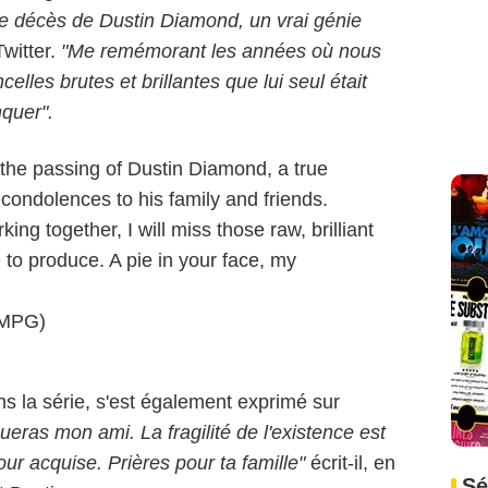
le décès de Dustin Diamond, un vrai génie
Twitter.
"Me remémorant les années où nous
elles brutes et brillantes que lui seul était
quer".
the passing of Dustin Diamond, a true
condolences to his family and friends.
ing together, I will miss those raw, brilliant
 to produce. A pie in your face, my
@MPG)
ans la série, s'est également exprimé sur
eras mon ami. La fragilité de l'existence est
r acquise. Prières pour ta famille"
écrit-il, en
Sé