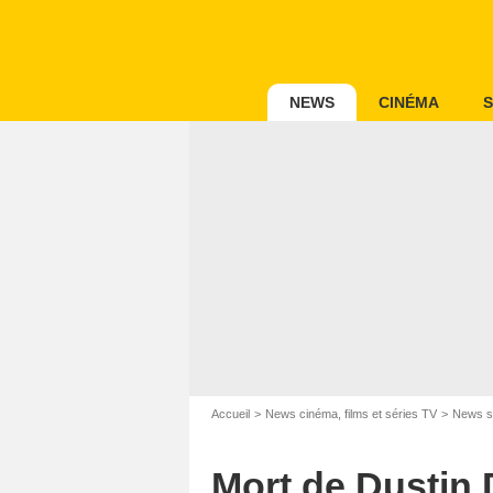
NEWS
CINÉMA
S
Accueil
News cinéma, films et séries TV
News s
Mort de Dustin