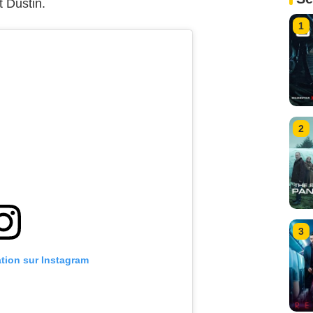
t Dustin.
1
2
3
ation sur Instagram