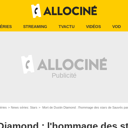
ÉRIES
STREAMING
TVACTU
VIDÉOS
VOD
éries
News séries: Stars
Mort de Dustin Diamond : l'hommage des stars de Sauvés par
Capture d'écran YT
 Diamond : l'hommage des st