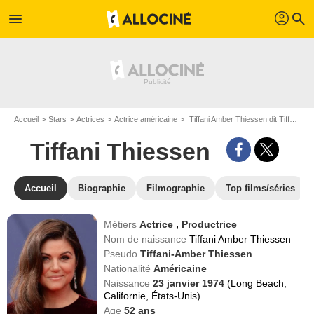
profil
menu
search
Accueil
Stars
Actrices
Actrice américaine
Tiffani Amber Thiessen dit Tiffani Thiessen
Tiffani Thiessen
Accueil
Biographie
Filmographie
Top films/séries
Métiers
Actrice
,
Productrice
Nom de naissance
Tiffani Amber Thiessen
Pseudo
Tiffani-Amber Thiessen
Nationalité
Américaine
Naissance
23 janvier 1974
(Long Beach,
Californie, États-Unis)
Age
52
ans