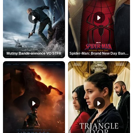
Mutiny Bande-annonce VO STFR
Spider-Man: Brand New Day Bande-annonce VO STFR