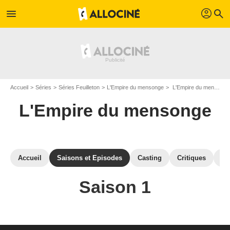
profil
menu
search
Accueil
Séries
Séries Feuilleton
L'Empire du mensonge
L'Empire du mensonge : Episodes de la saison 1
L'Empire du mensonge
Accueil
Saisons et Episodes
Casting
Critiques
St
Saison 1