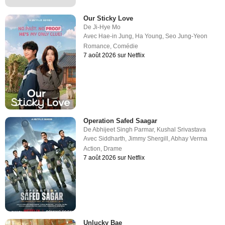
Our Sticky Love
De
Ji-Hye Mo
Avec
Hae-in Jung
,
Ha Young
,
Seo Jung-Yeon
Romance
,
Comédie
7 août 2026 sur Netflix
Operation Safed Saagar
De
Abhijeet Singh Parmar
,
Kushal Srivastava
Avec
Siddharth
,
Jimmy Shergill
,
Abhay Verma
Action
,
Drame
7 août 2026 sur Netflix
Unlucky Bae