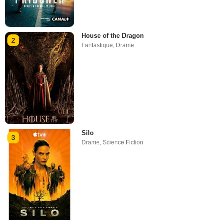
House of the Dragon
2
Fantastique
,
Drame
Silo
3
Drame
,
Science Fiction