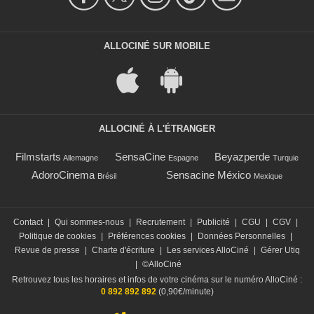
ALLOCINÉ SUR MOBILE
ALLOCINÉ À L'ÉTRANGER
Filmstarts
SensaCine
Beyazperde
Allemagne
Espagne
Turquie
AdoroCinema
Sensacine México
Brésil
Mexique
Contact
|
Qui sommes-nous
|
Recrutement
|
Publicité
|
CGU
|
CGV
|
Politique de cookies
|
Préférences cookies
|
Données Personnelles
|
Revue de presse
|
Charte d'écriture
|
Les services AlloCiné
|
Gérer Utiq
|
©AlloCiné
Retrouvez tous les horaires et infos de votre cinéma sur le numéro AlloCiné :
0 892 892 892
(0,90€/minute)