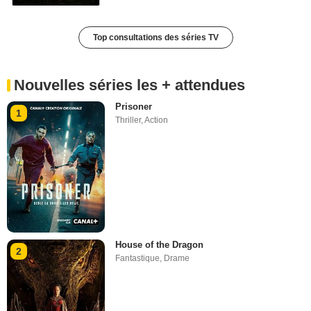
Top consultations des séries TV
Nouvelles séries les + attendues
Prisoner
1
Thriller
,
Action
House of the Dragon
2
Fantastique
,
Drame