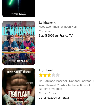
Le Magasin
Avec
Zoé Pinelli
,
Siméon Ruff
Comédie
3 août 2026 sur France.TV
Fightland
De
Damione Macedon
,
Raphael Jackson Jr.
Avec
Howard Charles
,
Nicholas Pinnock
,
Deborah Ayorinde
Drame
,
Action
31 juillet 2026 sur Starz