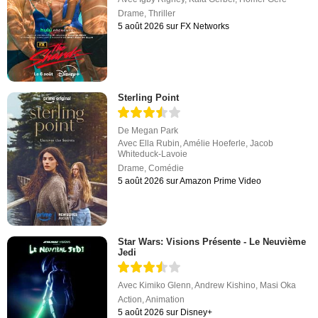
Drame
,
Thriller
5 août 2026 sur FX Networks
Sterling Point
De
Megan Park
Avec
Ella Rubin
,
Amélie Hoeferle
,
Jacob
Whiteduck-Lavoie
Drame
,
Comédie
5 août 2026 sur Amazon Prime Video
Star Wars: Visions Présente - Le Neuvième
Jedi
Avec
Kimiko Glenn
,
Andrew Kishino
,
Masi Oka
Action
,
Animation
5 août 2026 sur Disney+