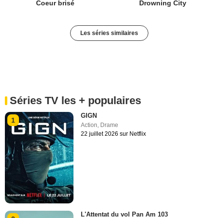
Coeur brisé
Drowning City
Les séries similaires
Séries TV les + populaires
GIGN
1
Action
,
Drame
22 juillet 2026 sur Netflix
L'Attentat du vol Pan Am 103