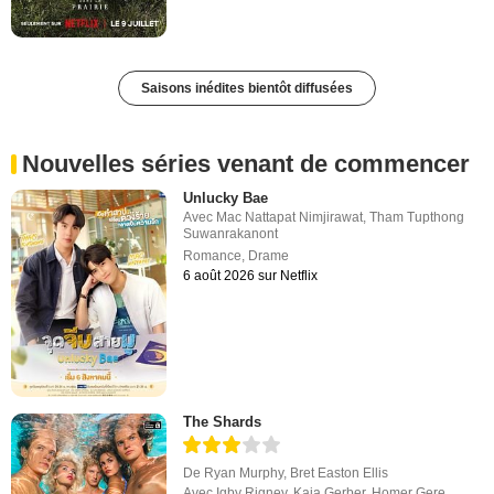
Saisons inédites bientôt diffusées
Nouvelles séries venant de commencer
Unlucky Bae
Avec
Mac Nattapat Nimjirawat
,
Tham Tupthong
Suwanrakanont
Romance
,
Drame
6 août 2026 sur Netflix
The Shards
De
Ryan Murphy
,
Bret Easton Ellis
Avec
Igby Rigney
,
Kaia Gerber
,
Homer Gere