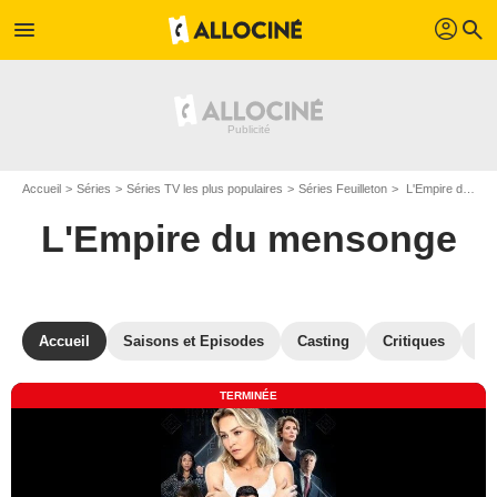
profil
menu
search
Accueil
Séries
Séries TV les plus populaires
Séries Feuilleton
L'Empire du mensonge
L'Empire du mensonge
Accueil
Saisons et Episodes
Casting
Critiques
St
TERMINÉE