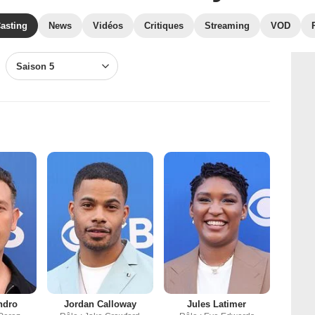
asting
News
Vidéos
Critiques
Streaming
VOD
Saison 5
ndro
Jordan Calloway
Jules Latimer