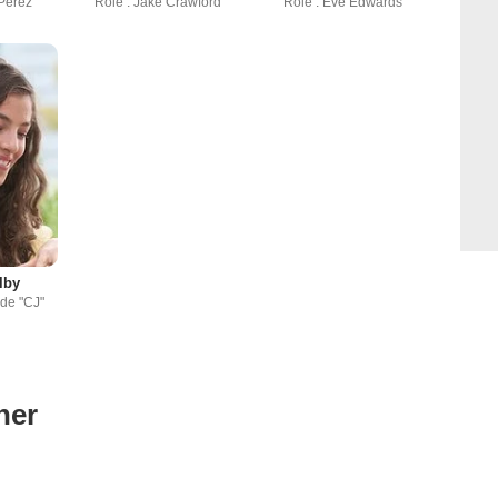
Perez
Rôle : Jake Crawford
Rôle : Eve Edwards
lby
ade "CJ"
ner