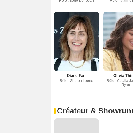
Rôle : Bode Donovan
Rôle : Manny 
Diane Farr
Olivia Thir
Rôle : Sharon Leone
Rôle : Cecilia J
Ryan
Créateur & Showrun