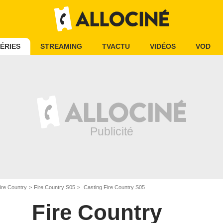
ÉRIES
STREAMING
TVACTU
VIDÉOS
VOD
ire Country
Fire Country S05
Casting Fire Country S05
Fire Country