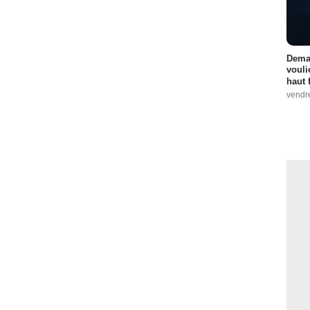
Demai
vouli
haut 
vendr