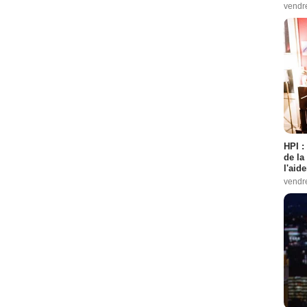
vendr
HPI :
de la
l'aid
vendr