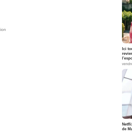
ion
Ici t
revie
l'esp
vendr
Netfl
de Ma