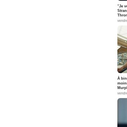
"Je v
Stran
Thro
vendr
À bin
moins
Murph
vendr