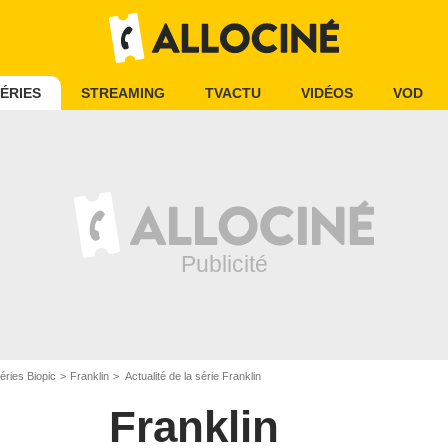
ÉRIES
STREAMING
TVACTU
VIDÉOS
VOD
éries Biopic
Franklin
Actualité de la série Franklin
Franklin