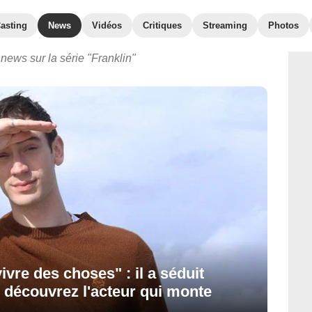
asting
News
Vidéos
Critiques
Streaming
Photos
news sur la série "Franklin"
vre des choses" : il a séduit
. découvrez l'acteur qui monte