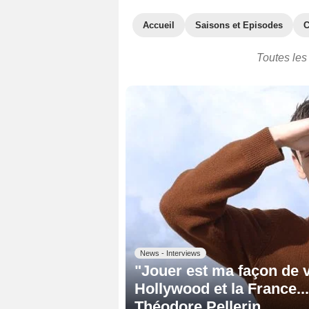
Accueil
Saisons et Episodes
C
Toutes les 
News - Interviews
"Jouer est ma façon de vi
Hollywood et la France..
Théodore Pellerin