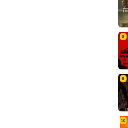
8
9
10