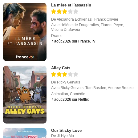
La mère et l'assassin
De
Alexandra Echkenazi
,
Franck Ollivier
Avec
Hélène de Fougerolles
,
Florent Peyre
,
Vittoria Di Savoia
Drame
7 août 2026 sur France.TV
Alley Cats
De
Ricky Gervais
Avec
Ricky Gervais
,
Tom Basden
,
Andrew Brooke
Animation
,
Comédie
7 août 2026 sur Netflix
Our Sticky Love
De
Ji-Hye Mo