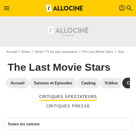
profil
menu
search
Accueil
Séries
Séries TV les plus populaires
The Last Movie Stars
Avis The Last Movie Stars
The Last Movie Stars
Accueil
Saisons et Episodes
Casting
Vidéos
Crit
CRITIQUES SPECTATEURS
CRITIQUES PRESSE
Toutes les saisons