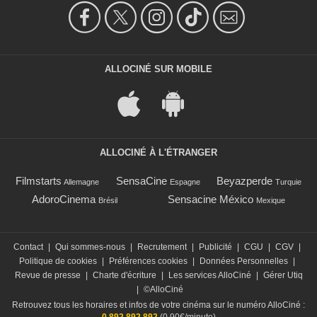
ALLOCINÉ SUR MOBILE
ALLOCINÉ À L'ÉTRANGER
Filmstarts
SensaCine
Beyazperde
Allemagne
Espagne
Turquie
AdoroCinema
Sensacine México
Brésil
Mexique
Contact
|
Qui sommes-nous
|
Recrutement
|
Publicité
|
CGU
|
CGV
|
Politique de cookies
|
Préférences cookies
|
Données Personnelles
|
Revue de presse
|
Charte d'écriture
|
Les services AlloCiné
|
Gérer Utiq
|
©AlloCiné
Retrouvez tous les horaires et infos de votre cinéma sur le numéro AlloCiné :