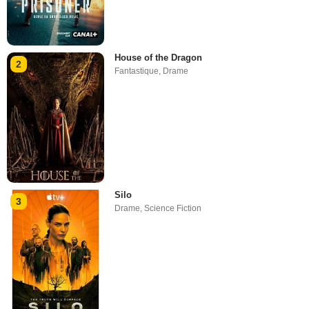
House of the Dragon
2
Fantastique
,
Drame
Silo
3
Drame
,
Science Fiction