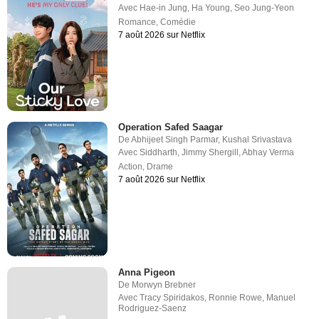
Avec
Hae-in Jung
,
Ha Young
,
Seo Jung-Yeon
Romance
,
Comédie
7 août 2026 sur Netflix
Operation Safed Saagar
De
Abhijeet Singh Parmar
,
Kushal Srivastava
Avec
Siddharth
,
Jimmy Shergill
,
Abhay Verma
Action
,
Drame
7 août 2026 sur Netflix
Anna Pigeon
De
Morwyn Brebner
Avec
Tracy Spiridakos
,
Ronnie Rowe
,
Manuel
Rodriguez-Saenz