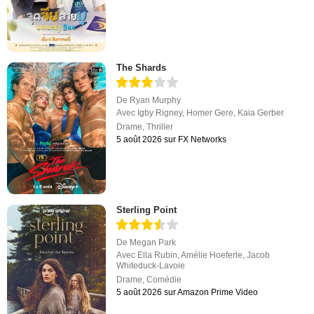
The Shards
De
Ryan Murphy
Avec
Igby Rigney
,
Homer Gere
,
Kaia Gerber
Drame
,
Thriller
5 août 2026 sur FX Networks
Sterling Point
De
Megan Park
Avec
Ella Rubin
,
Amélie Hoeferle
,
Jacob
Whiteduck-Lavoie
Drame
,
Comédie
5 août 2026 sur Amazon Prime Video