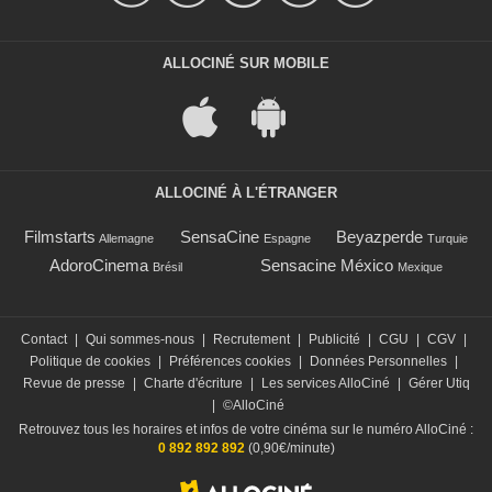
ALLOCINÉ SUR MOBILE
ALLOCINÉ À L'ÉTRANGER
Filmstarts
SensaCine
Beyazperde
Allemagne
Espagne
Turquie
AdoroCinema
Sensacine México
Brésil
Mexique
Contact
|
Qui sommes-nous
|
Recrutement
|
Publicité
|
CGU
|
CGV
|
Politique de cookies
|
Préférences cookies
|
Données Personnelles
|
Revue de presse
|
Charte d'écriture
|
Les services AlloCiné
|
Gérer Utiq
|
©AlloCiné
Retrouvez tous les horaires et infos de votre cinéma sur le numéro AlloCiné :
0 892 892 892
(0,90€/minute)