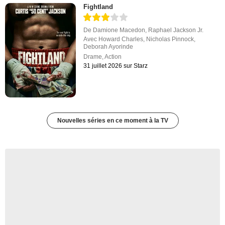
Fightland
De
Damione Macedon
,
Raphael Jackson Jr.
Avec
Howard Charles
,
Nicholas Pinnock
,
Deborah Ayorinde
Drame
,
Action
31 juillet 2026 sur Starz
Nouvelles séries en ce moment à la TV