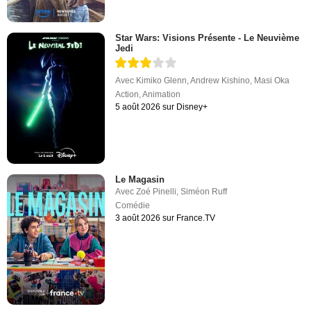
Star Wars: Visions Présente - Le Neuvième
Jedi
Avec
Kimiko Glenn
,
Andrew Kishino
,
Masi Oka
Action
,
Animation
5 août 2026 sur Disney+
Le Magasin
Avec
Zoé Pinelli
,
Siméon Ruff
Comédie
3 août 2026 sur France.TV