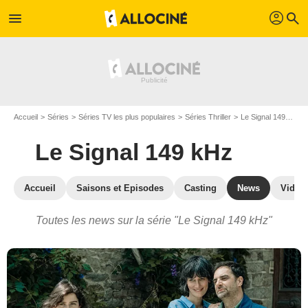
profil
menu
search
Accueil
Séries
Séries TV les plus populaires
Séries Thriller
Le Signal 149 kHz
Le Signal 149 kHz
Accueil
Saisons et Episodes
Casting
News
Vidéo
Toutes les news sur la série "Le Signal 149 kHz"