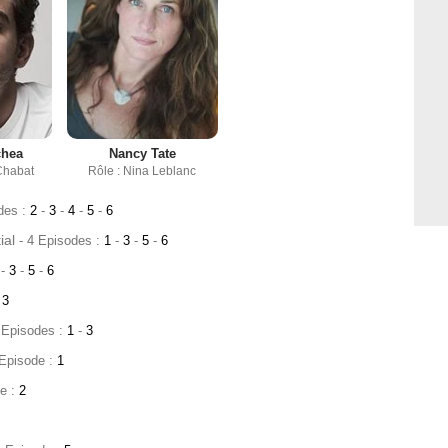
hea
Nancy Tate
Chabat
Rôle : Nina Leblanc
des :
2
-
3
-
4
-
5
-
6
ial
- 4 Episodes :
1
-
3
-
5
-
6
2
-
3
-
5
-
6
3
2 Episodes :
1
-
3
 Episode :
1
de :
2