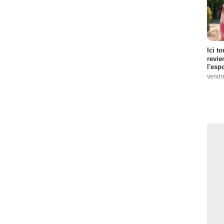
Ici t
revie
l'esp
vendr