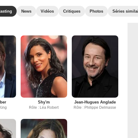
asting
News
Vidéos
Critiques
Photos
Séries simila
ber
Shy'm
Jean-Hugues Anglade
 King
Rôle : Léa Robert
Rôle : Philippe Delmasse