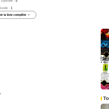
1 Episode :
5
pisode :
1
oir la liste complète
:
2
Episode :
5
1 Episode :
2
 Episode :
5
6
pisode :
1
pisode :
2
sode :
4
r
sode :
5
To
pisode :
1