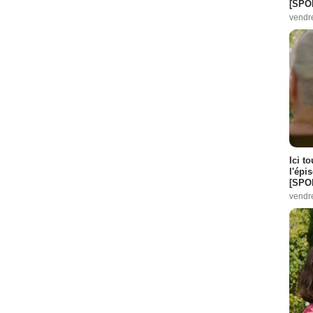
[SPO
Episode :
6
vendr
e M. Duval 2
- 1 Episode :
4
e :
6
isode :
3
hn
- 1 Episode :
4
 :
3
e :
4
pisode :
3
Ici t
l'épi
pisode :
3
[SPO
vendr
ode :
3
ode :
3
- 1 Episode :
3