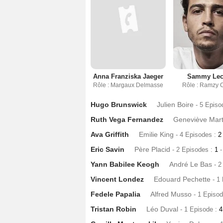
Anna Franziska Jaeger
Sammy Lec
Rôle : Margaux Delmasse
Rôle : Ramzy 
Hugo Brunswick
Julien Boire
- 5 Episo
Ruth Vega Fernandez
Geneviève Mart
Ava Griffith
Emilie King
- 4 Episodes :
Eric Savin
Père Placid
- 2 Episodes :
1
-
Yann Babilee Keogh
André Le Bas
- 
Vincent Londez
Edouard Pechette
- 1
Fedele Papalia
Alfred Musso
- 1 Episo
Tristan Robin
Léo Duval
- 1 Episode :
4