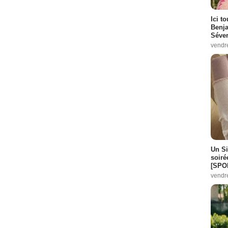
Ici t
Benj
Séver
vendr
Un Si
soiré
[SPO
vendr