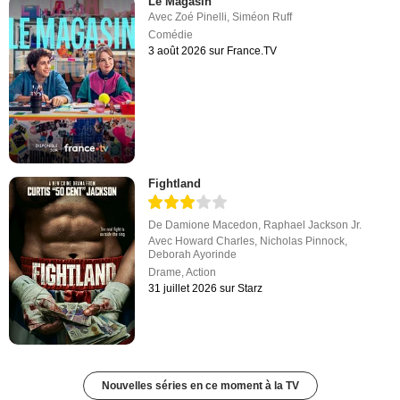
Le Magasin
Avec
Zoé Pinelli
,
Siméon Ruff
Comédie
3 août 2026 sur France.TV
Fightland
De
Damione Macedon
,
Raphael Jackson Jr.
Avec
Howard Charles
,
Nicholas Pinnock
,
Deborah Ayorinde
Drame
,
Action
31 juillet 2026 sur Starz
Nouvelles séries en ce moment à la TV