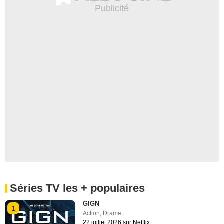
Séries TV les + populaires
GIGN
1
Action
,
Drame
22 juillet 2026 sur Netflix