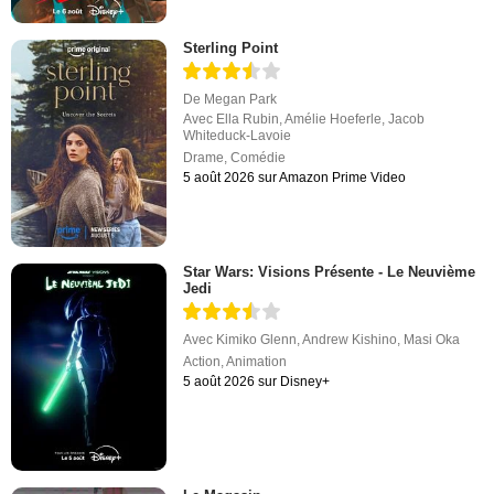
Sterling Point
De
Megan Park
Avec
Ella Rubin
,
Amélie Hoeferle
,
Jacob
Whiteduck-Lavoie
Drame
,
Comédie
5 août 2026 sur Amazon Prime Video
Star Wars: Visions Présente - Le Neuvième
Jedi
Avec
Kimiko Glenn
,
Andrew Kishino
,
Masi Oka
Action
,
Animation
5 août 2026 sur Disney+