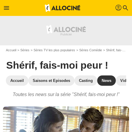
profil
menu
search
Accueil
Séries
Séries TV les plus populaires
Séries Comédie
Shérif, fais-moi peur !
Shérif, fais-moi peur !
Accueil
Saisons et Episodes
Casting
News
Vidéo
Toutes les news sur la série "Shérif, fais-moi peur !"