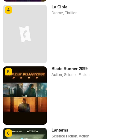
La Cible
4
Drame
,
Thriller
Blade Runner 2099
5
Action
,
Science Fiction
Lanterns
6
Science Fiction
,
Action