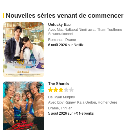
Nouvelles séries venant de commencer
Unlucky Bae
Avec
Mac Nattapat Nimjirawat
,
Tham Tupthong
Suwanrakanont
Romance
,
Drame
6 août 2026 sur Netflix
The Shards
De
Ryan Murphy
Avec
Igby Rigney
,
Kaia Gerber
,
Homer Gere
Drame
,
Thriller
5 août 2026 sur FX Networks