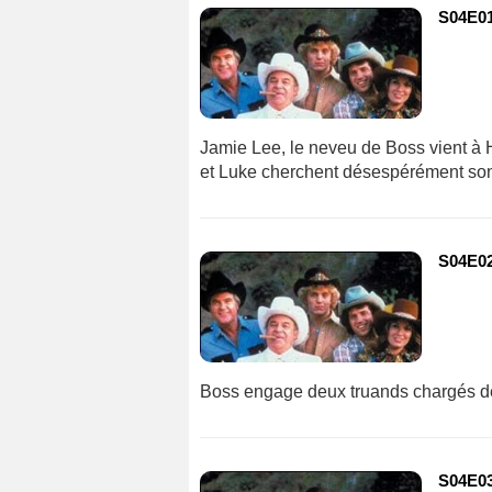
S04E01
Jamie Lee, le neveu de Boss vient à 
et Luke cherchent désespérément son 
S04E02
Boss engage deux truands chargés de 
S04E03