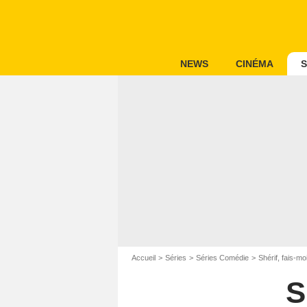
NEWS
CINÉMA
S
Accueil
Séries
Séries Comédie
Shérif, fais-mo
S