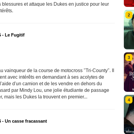
s blessures et attaque les Dukes en justice pour leur
érêts.
2
- Le Fugitif
3
u vainqueur de la course de motocross "Tri-County". Il
ment avec intérêts en demandant à ses acolytes de
l'aide d'un camion et de les vendre en dehors du
sard par Mindy Lou, une jolie étudiante de passage
r, mais les Dukes la trouvent en premier...
4
 - Un casse fracassant