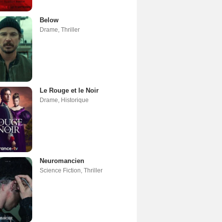
Below
Drame
,
Thriller
Le Rouge et le Noir
Drame
,
Historique
Neuromancien
Science Fiction
,
Thriller