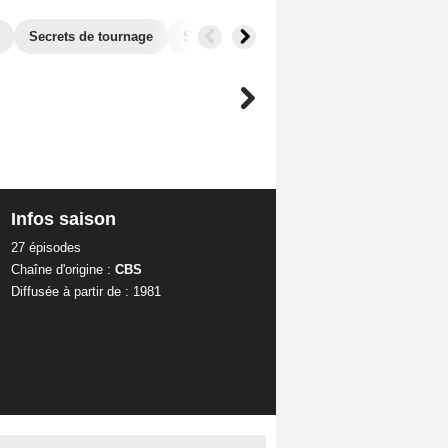
Secrets de tournage
Séries similaires
Infos saison
27 épisodes
Chaîne d'origine :
CBS
Diffusée à partir de : 1981