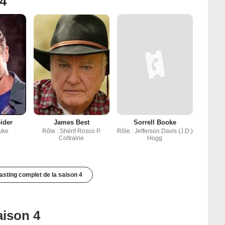
 4
ider
James Best
Sorrell Booke
uke
Rôle : Shérif Rosco P.
Rôle : Jefferson Davis (J.D.)
Coltraine
Hogg
casting complet de la saison 4
aison 4