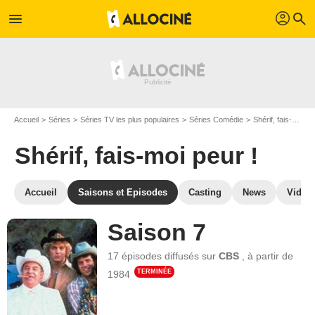
profil
menu
search
Accueil
Séries
Séries TV les plus populaires
Séries Comédie
Shérif, fais-moi peur !
Shérif, fais-moi peur !
Accueil
Saisons et Episodes
Casting
News
Vidéo
Saison 7
17 épisodes
diffusés sur
CBS
,
à partir de
TERMINÉE
1984