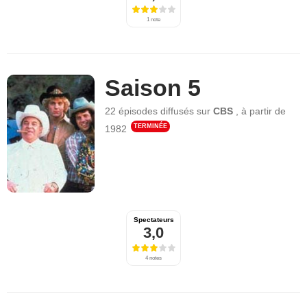
1 note
Saison 5
22 épisodes
diffusés sur
CBS
,
à partir de
TERMINÉE
1982
Spectateurs
3,0
4 notes