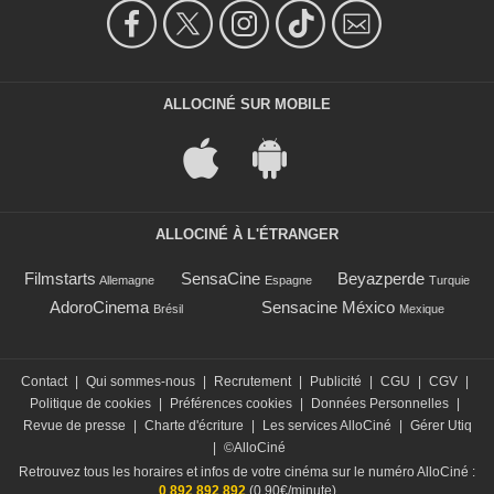
ALLOCINÉ SUR MOBILE
ALLOCINÉ À L'ÉTRANGER
Filmstarts
SensaCine
Beyazperde
Allemagne
Espagne
Turquie
AdoroCinema
Sensacine México
Brésil
Mexique
Contact
|
Qui sommes-nous
|
Recrutement
|
Publicité
|
CGU
|
CGV
|
Politique de cookies
|
Préférences cookies
|
Données Personnelles
|
Revue de presse
|
Charte d'écriture
|
Les services AlloCiné
|
Gérer Utiq
|
©AlloCiné
Retrouvez tous les horaires et infos de votre cinéma sur le numéro AlloCiné :
0 892 892 892
(0,90€/minute)