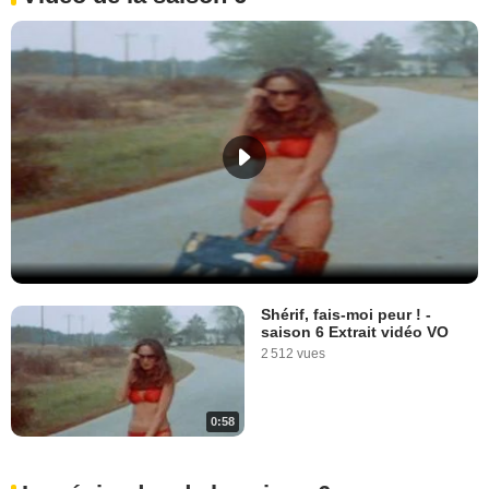
Shérif, fais-moi peur ! -
saison 6 Extrait vidéo VO
2 512 vues
0:58