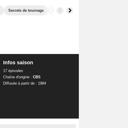
Secrets de tournage
Séries similaires
Infos saison
17 épisodes
Chaîne d'origine :
CBS
Diffusée à partir de : 1984