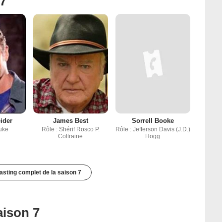
 7
ider
James Best
Sorrell Booke
uke
Rôle : Shérif Rosco P.
Rôle : Jefferson Davis (J.D.)
Coltraine
Hogg
casting complet de la saison 7
aison 7