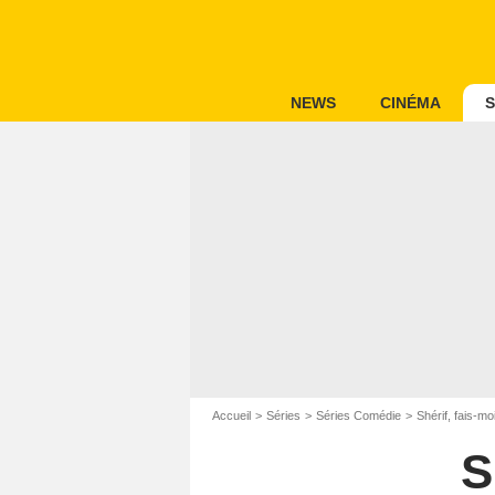
NEWS
CINÉMA
S
Accueil
Séries
Séries Comédie
Shérif, fais-mo
S