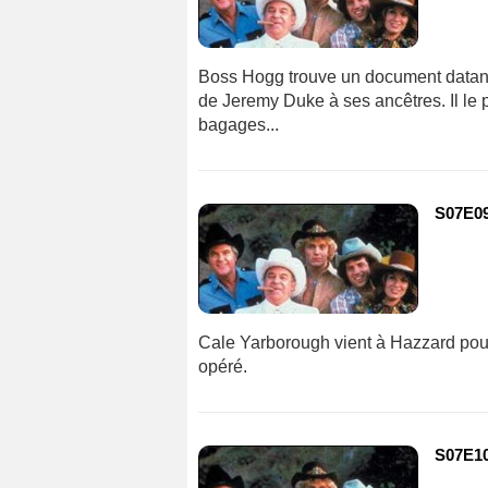
Boss Hogg trouve un document datant 
de Jeremy Duke à ses ancêtres. Il le p
bagages...
S07E09
Cale Yarborough vient à Hazzard pour 
opéré.
S07E10