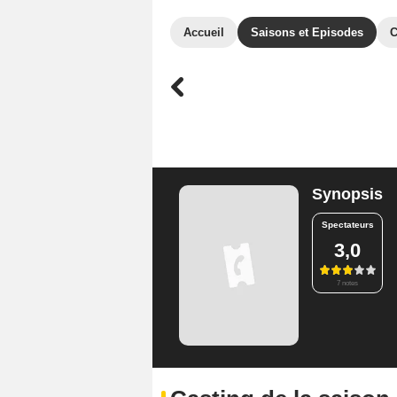
Accueil
Saisons et Episodes
C
Synopsis
Spectateurs
3,0
7 notes