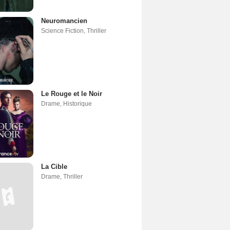
Neuromancien
Science Fiction
,
Thriller
Le Rouge et le Noir
Drame
,
Historique
La Cible
Drame
,
Thriller