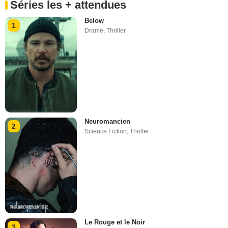
Séries les + attendues
Below
1
Drame
,
Thriller
Neuromancien
2
Science Fiction
,
Thriller
Le Rouge et le Noir
3