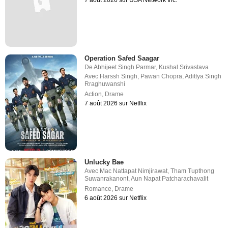
Operation Safed Saagar
De
Abhijeet Singh Parmar
,
Kushal Srivastava
Avec
Harssh Singh
,
Pawan Chopra
,
Adittya Singh
Rraghuwanshi
Action
,
Drame
7 août 2026 sur Netflix
Unlucky Bae
Avec
Mac Nattapat Nimjirawat
,
Tham Tupthong
Suwanrakanont
,
Aun Napat Patcharachavalit
Romance
,
Drame
6 août 2026 sur Netflix