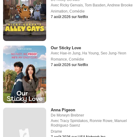
Avec
Ricky Gervais
,
Tom Basden
,
Andrew Brooke
Animation
,
Comédie
7 août 2026 sur Netflix
Our Sticky Love
Avec
Hae-in Jung
,
Ha Young
,
Seo Jung-Yeon
Romance
,
Comédie
7 août 2026 sur Netflix
Anna Pigeon
De
Morwyn Brebner
Avec
Tracy Spiridakos
,
Ronnie Rowe
,
Manuel
Rodriguez-Saenz
Drame
7 août 2026 sur USA Network Inc.