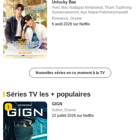
Unlucky Bae
Avec
Mac Nattapat Nimjirawat
,
Tham Tupthong
Suwanrakanont
,
Aun Napat Patcharachavalit
Romance
,
Drame
6 août 2026 sur Netflix
Nouvelles séries en ce moment à la TV
Séries TV les + populaires
GIGN
1
Action
,
Drame
22 juillet 2026 sur Netflix