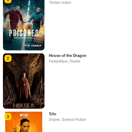
Thriller
,
Action
House of the Dragon
2
Fantastique
,
Drame
Silo
3
Drame
,
Science Fiction