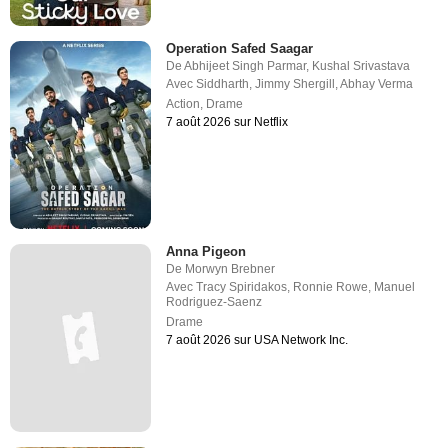
Operation Safed Saagar
De
Abhijeet Singh Parmar
,
Kushal Srivastava
Avec
Siddharth
,
Jimmy Shergill
,
Abhay Verma
Action
,
Drame
7 août 2026 sur Netflix
Anna Pigeon
De
Morwyn Brebner
Avec
Tracy Spiridakos
,
Ronnie Rowe
,
Manuel
Rodriguez-Saenz
Drame
7 août 2026 sur USA Network Inc.