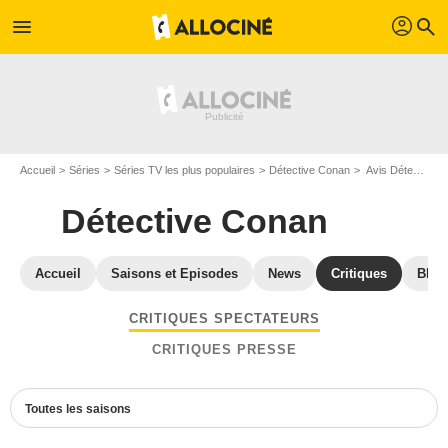
profil
menu
search
Accueil
Séries
Séries TV les plus populaires
Détective Conan
Avis Détective Conan
Détective Conan
Accueil
Saisons et Episodes
News
Critiques
Blu-
CRITIQUES SPECTATEURS
CRITIQUES PRESSE
Toutes les saisons