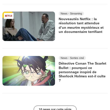
News - Streaming
Nouveautés Netflix : la
résolution tant attendue
d’un meurtre mystérieux et
un documentaire terrifiant
News - Sorties ciné
Détective Conan The Scarlet
Bullet : pourquoi ce
personnage inspiré de
Sherlock Holmes est-il culte
?
10 news sur cette série