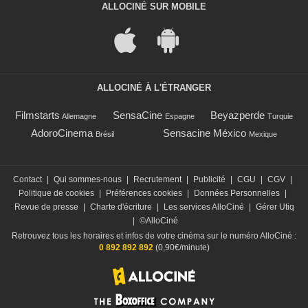
ALLOCINÉ SUR MOBILE
ALLOCINÉ À L'ÉTRANGER
Filmstarts
SensaCine
Beyazperde
Allemagne
Espagne
Turquie
AdoroCinema
Sensacine México
Brésil
Mexique
Contact
|
Qui sommes-nous
|
Recrutement
|
Publicité
|
CGU
|
CGV
|
Politique de cookies
|
Préférences cookies
|
Données Personnelles
|
Revue de presse
|
Charte d'écriture
|
Les services AlloCiné
|
Gérer Utiq
|
©AlloCiné
Retrouvez tous les horaires et infos de votre cinéma sur le numéro AlloCiné :
0 892 892 892
(0,90€/minute)