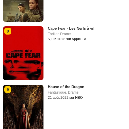
Cape Fear - Les Nerfs à vif
8
Thriller
,
Drame
5 juin 2026 sur Apple TV
House of the Dragon
9
Fantastique
,
Drame
21 août 2022 sur HBO