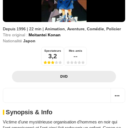
Depuis 1996
|
22 min
|
Animation
,
Aventure
,
Comédie
,
Policier
Titre original :
Meitantei Konan
Nationalité
Japon
Spectateurs
Mes amis
3,2
--
DVD
Synopsis & Info
Victime d'une mystérieuse organisation d'hommes en noir qui
l'ont empoisonné et l'ont ainsi fait redevenir un enfant, Conan se