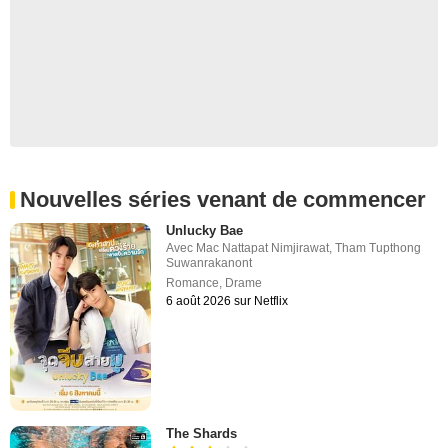
Nouvelles séries venant de commencer
Unlucky Bae
Avec
Mac Nattapat Nimjirawat
,
Tham Tupthong
Suwanrakanont
Romance
,
Drame
6 août 2026 sur Netflix
The Shards