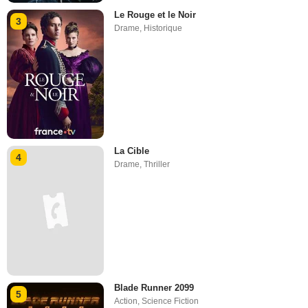
Le Rouge et le Noir
3
Drame
,
Historique
La Cible
4
Drame
,
Thriller
Blade Runner 2099
5
Action
,
Science Fiction