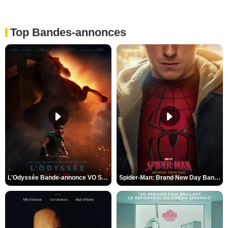
Top Bandes-annonces
L'Odyssée Bande-annonce VO STFR
Spider-Man: Brand New Day Bande-annonce VO STFR