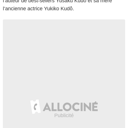
l’auteur de best-sellers Yusaku Kudô et sa mère
l’ancienne actrice Yukiko Kudô.