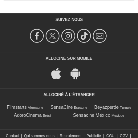
SUIVEZ-NOUS
ALLOCINÉ SUR MOBILE
ALLOCINÉ À L'ÉTRANGER
Filmstarts
SensaCine
Beyazperde
Allemagne
Espagne
Turquie
AdoroCinema
Sensacine México
Brésil
Mexique
Contact
|
Qui sommes-nous
|
Recrutement
|
Publicité
|
CGU
|
CGV
|