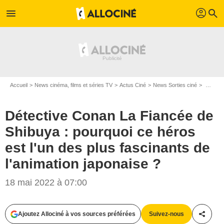
profil
menu
search
Accueil
News cinéma, films et séries TV
Actus Ciné
News Sorties ciné
Détective Conan La Fiancée de Shibuya : pourquoi ce héros est l'un des plus fascinants de l'animation japonaise ?
Détective Conan La Fiancée de
Shibuya : pourquoi ce héros
est l'un des plus fascinants de
l'animation japonaise ?
18 mai 2022 à 07:00
Ajoutez Allociné à vos sources préférées
Suivez-nous
Partag