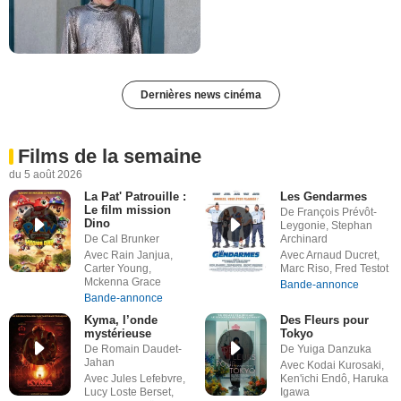
Dernières news cinéma
Films de la semaine
du 5 août 2026
La Pat' Patrouille :
Les Gendarmes
Le film mission
De François Prévôt-
Dino
Leygonie, Stephan
De Cal Brunker
Archinard
Avec Rain Janjua,
Avec Arnaud Ducret,
Carter Young,
Marc Riso, Fred Testot
Mckenna Grace
Bande-annonce
Bande-annonce
Kyma, l’onde
Des Fleurs pour
mystérieuse
Tokyo
De Romain Daudet-
De Yuiga Danzuka
Jahan
Avec Kodai Kurosaki,
Avec Jules Lefebvre,
Ken'ichi Endô, Haruka
Lucy Loste Berset,
Igawa