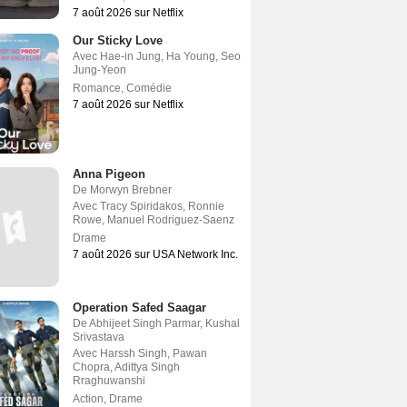
7 août 2026 sur Netflix
Our Sticky Love
Avec
Hae-in Jung
,
Ha Young
,
Seo
Jung-Yeon
Romance
,
Comédie
7 août 2026 sur Netflix
Anna Pigeon
De
Morwyn Brebner
Avec
Tracy Spiridakos
,
Ronnie
Rowe
,
Manuel Rodriguez-Saenz
Drame
7 août 2026 sur USA Network Inc.
Operation Safed Saagar
De
Abhijeet Singh Parmar
,
Kushal
Srivastava
Avec
Harssh Singh
,
Pawan
Chopra
,
Adittya Singh
Rraghuwanshi
Action
,
Drame