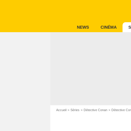
NEWS
CINÉMA
S
Accueil
Séries
Détective Conan
Détective Co