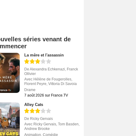
uvelles séries venant de
ommencer
La mère et l'assassin
De
Alexandra Echkenazi
,
Franck
Ollivier
Avec
Hélène de Fougerolles
,
Florent Peyre
,
Vittoria Di Savoia
Drame
7 août 2026 sur France.TV
Alley Cats
De
Ricky Gervais
Avec
Ricky Gervais
,
Tom Basden
,
Andrew Brooke
Animation
,
Comédie