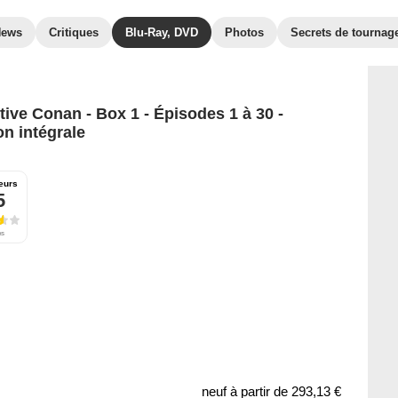
News
Critiques
Blu-Ray, DVD
Photos
Secrets de tournag
tive Conan - Box 1 - Épisodes 1 à 30 -
on intégrale
eurs
5
es
neuf à partir de
293,13 €