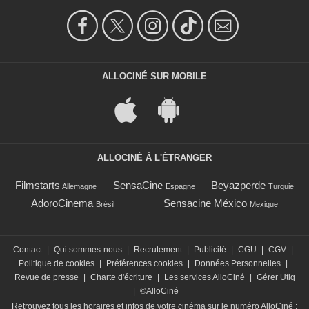
ALLOCINÉ SUR MOBILE
ALLOCINÉ À L'ÉTRANGER
Filmstarts
SensaCine
Beyazperde
Allemagne
Espagne
Turquie
AdoroCinema
Sensacine México
Brésil
Mexique
Contact
|
Qui sommes-nous
|
Recrutement
|
Publicité
|
CGU
|
CGV
|
Politique de cookies
|
Préférences cookies
|
Données Personnelles
|
Revue de presse
|
Charte d'écriture
|
Les services AlloCiné
|
Gérer Utiq
|
©AlloCiné
Retrouvez tous les horaires et infos de votre cinéma sur le numéro AlloCiné :