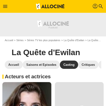
profil
menu
search
Accueil
Séries
Séries TV les plus populaires
La Quête d'Ewilan
La Quête d'Ewilan S01
La Quête d'Ewilan
Accueil
Saisons et Episodes
Casting
Critiques
St
Acteurs et actrices