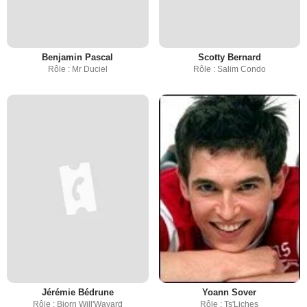
Benjamin Pascal
Scotty Bernard
Rôle : Mr Duciel
Rôle : Salim Condo
Jérémie Bédrune
Yoann Sover
Rôle : Bjorn Will'Wayard
Rôle : Ts'Liches